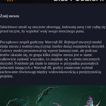
Żmij mrozu
Szkieletowe smoki są otoczone złowrogą, lodowatą aurą i nie cofną się
przed niczym, by wypełnić wolę swego mrocznego pana.
Początkowo zespół graficzny
Warcraft III: Reforged
stworzył model
żmija mrozu z realistyczną (czytaj: bardzo dużą) rozpiętością skrzydeł.
Gotowy model prezentował się wprost fantastycznie, ale podczas
testów okazało się, że grupa kilku żmijów mrozu jest w stanie
całkowicie zasłonić wszystko, co znajduje się w cieniu rzeczonych
skrzydeł. Podobnie jak miało to miejsce w przypadku pozostałych
jednostek latających z
Warcraft III
, graficy ostatecznie wybrali
zachowanie równowagi między widowiskowością a przejrzystością
projektu.