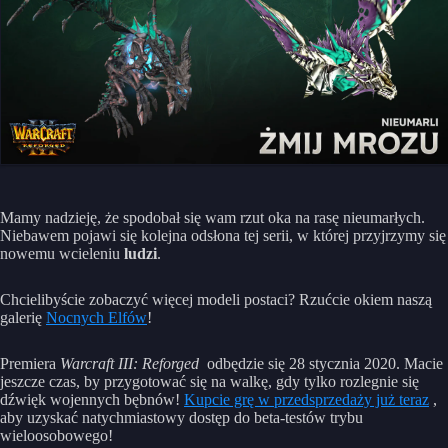
Mamy nadzieję, że spodobał się wam rzut oka na rasę nieumarłych.
Niebawem pojawi się kolejna odsłona tej serii, w której przyjrzymy się
nowemu wcieleniu
ludzi
.
Chcielibyście zobaczyć więcej modeli postaci? Rzućcie okiem naszą
galerię
Nocnych Elfów
!
Premiera
Warcraft III: Reforged
odbędzie się 28 stycznia 2020. Macie
jeszcze czas, by przygotować się na walkę, gdy tylko rozlegnie się
dźwięk wojennych bębnów!
Kupcie grę w przedsprzedaży już teraz
,
aby uzyskać natychmiastowy dostęp do beta-testów trybu
wieloosobowego!