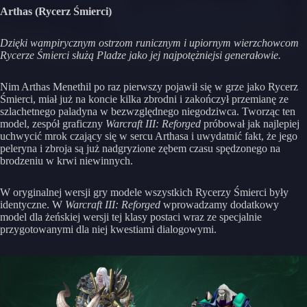
Arthas (Rycerz Śmierci)
Dzięki wampirycznym ostrzom runicznym i upiornym wierzchowcom
Rycerze Śmierci służą Pladze jako jej najpotężniejsi generałowie.
Nim Arthas Menethil po raz pierwszy pojawił się w grze jako Rycerz
Śmierci, miał już na koncie kilka zbrodni i zakończył przemianę ze
szlachetnego paladyna w bezwzględnego niegodziwca. Tworząc ten
model, zespół graficzny
Warcraft III: Reforged
próbował jak najlepiej
uchwycić mrok czający się w sercu Arthasa i uwydatnić fakt, że jego
peleryna i zbroja są już nadgryzione zębem czasu spędzonego na
brodzeniu w krwi niewinnych.
W oryginalnej wersji gry modele wszystkich Rycerzy Śmierci były
identyczne. W
Warcraft III: Reforged
wprowadzamy dodatkowy
model dla żeńskiej wersji tej klasy postaci wraz ze specjalnie
przygotowanymi dla niej kwestiami dialogowymi.