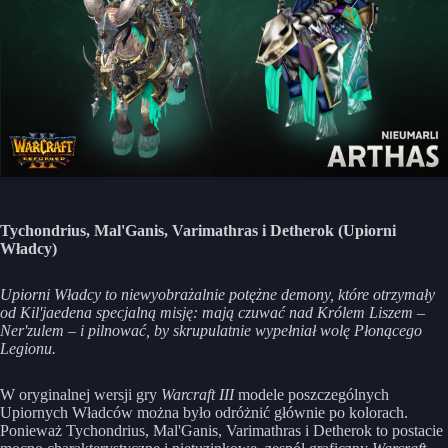
Tychondrius, Mal'Ganis, Varimathras i Detherok (Upiorni
Władcy)
Upiorni Władcy to niewyobrażalnie potężne demony, które otrzymały
od Kil'jaedena specjalną misję: mają czuwać nad Królem Liszem –
Ner'zulem – i pilnować, by skrupulatnie wypełniał wolę Płonącego
Legionu.
W oryginalnej wersji gry
Warcraft III
modele poszczególnych
Upiornych Władców można było odróżnić głównie po kolorach.
Ponieważ Tychondrius, Mal'Ganis, Varimathras i Detherok to postacie