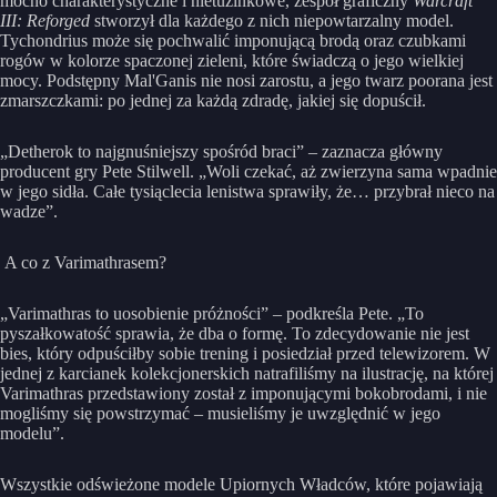
mocno charakterystyczne i nietuzinkowe, zespół graficzny
Warcraft
III: Reforged
stworzył dla każdego z nich niepowtarzalny model.
Tychondrius może się pochwalić imponującą brodą oraz czubkami
rogów w kolorze spaczonej zieleni, które świadczą o jego wielkiej
mocy. Podstępny Mal'Ganis nie nosi zarostu, a jego twarz poorana jest
zmarszczkami: po jednej za każdą zdradę, jakiej się dopuścił.
„Detherok to najgnuśniejszy spośród braci” – zaznacza główny
producent gry Pete Stilwell. „Woli czekać, aż zwierzyna sama wpadnie
w jego sidła. Całe tysiąclecia lenistwa sprawiły, że… przybrał nieco na
wadze”.
A co z Varimathrasem?
„Varimathras to uosobienie próżności” – podkreśla Pete. „To
pyszałkowatość sprawia, że dba o formę. To zdecydowanie nie jest
bies, który odpuściłby sobie trening i posiedział przed telewizorem. W
jednej z karcianek kolekcjonerskich natrafiliśmy na ilustrację, na której
Varimathras przedstawiony został z imponującymi bokobrodami, i nie
mogliśmy się powstrzymać – musieliśmy je uwzględnić w jego
modelu”.
Wszystkie odświeżone modele Upiornych Władców, które pojawiają