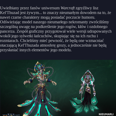
Uwielbiany przez fanów uniwersum
Warcraft
zgryźliwy lisz
Kel'Thuzad jest żywym... to znaczy nieumarłym dowodem na to, że
nawet czarne charaktery mogą posiadać poczucie humoru.
Odświeżając model naszego nieumarłego nekromanty zwróciliśmy
szczególną uwagę na podkreślenie jego rogów, kłów i ozdobnego
pancerza. Zespół graficzny przygotował wiele wersji udrapowanych
wokół jego sylwetki łańcuchów, skupiając się na ich ruchu i
rozmiarach. Chcieliśmy mieć pewność, że będą one wzmacniać
otaczającą Kel'Thuzada atmosferę grozy, a jednocześnie nie będą
przysłaniać innych elementów jego modelu.