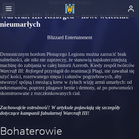
Warcraft 3: Reforged
Warcraft III: Reforged – nowe wcielenie
nieumarłych
Blizzard Entertainment
Demonicznym hordom Płonącego Legionu można zarzucić brak
subtelności, ale nikt nie zaprzeczy, że stanowią najskuteczniejszą
machinę do zabijania w całej historii Azeroth. Kiedy zespół twórców
Warcraft III: Reforged
przystąpił do reanimacji Plagi, nie zawahał się
użyć kości, rozerwanego mięsa i całunów pogrzebowych, aby
stworzyć spójną i mrożącą krew w żyłach wizję armii umarłych: od
nekromantów, poprzez plugawe bestie i demony, aż po potworności
skonstruowane z rozczłonkowanych ciał.
Zachowajcie ostrożność! W artykule pojawiają się szczegóły
dotyczące kampanii fabularnej Warcraft III!
Bohaterowie