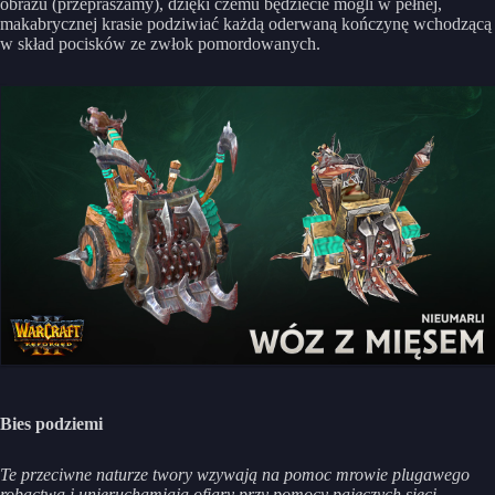
obrazu (przepraszamy), dzięki czemu będziecie mogli w pełnej,
makabrycznej krasie podziwiać każdą oderwaną kończynę wchodzącą
w skład pocisków ze zwłok pomordowanych.
Bies podziemi
Te przeciwne naturze twory wzywają na pomoc mrowie plugawego
robactwa i unieruchamiają ofiary przy pomocy pajęczych sieci.