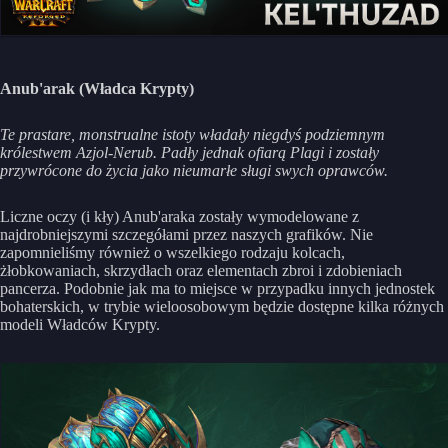
Anub'arak (Władca Krypty)
Te prastare, monstrualne istoty władały niegdyś podziemnym
królestwem Azjol-Nerub. Padły jednak ofiarą Plagi i zostały
przywrócone do życia jako nieumarłe sługi swych oprawców.
Liczne oczy (i kły) Anub'araka zostały wymodelowane z
najdrobniejszymi szczegółami przez naszych grafików. Nie
zapomnieliśmy również o wszelkiego rodzaju kolcach,
żłobkowaniach, skrzydłach oraz elementach zbroi i zdobieniach
pancerza. Podobnie jak ma to miejsce w przypadku innych jednostek
bohaterskich, w trybie wieloosobowym będzie dostępne kilka różnych
modeli Władców Krypty.