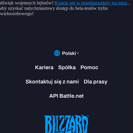
dźwięk wojennych bębnów!
Kupcie grę w przedsprzedaży już teraz
,
aby uzyskać natychmiastowy dostęp do beta-testów trybu
wieloosobowego!