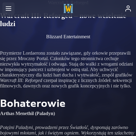
Warcraft 3: Reforged
Warcraft III: Reforged – nowe wcielenie
ludzi
Blizzard Entertainment
Przymierze Lordaeronu zostało zawiązane, gdy orkowie przeprawili
się przez Mroczny Portal. Członków tego stronnictwa cechuje
niezwykła wytrzymałość i odwaga. Stają do walki z wrogami odziani
w imponujący pancerz i uzbrojeni w ostrą stal. Aby uchwycić
charakterystyczny dla ludzi hart ducha i wytrwałość, zespół grafików
Warcraft III: Reforged
czerpał inspirację z licznych źródeł: sekwencji
filmowych, dawnych oraz nowych grafik koncepcyjnych i nie tylko.
Bohaterowie
Arthas Menethil (Paladyn)
Potężni Paladyni, prowadzeni przez Światłość, dysponują zarówno
bojowymi młotami, jak i świętym ogniem. Wykorzystują ten szlachetny