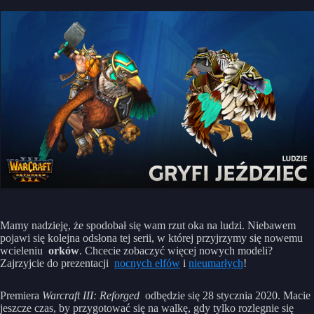
Mamy nadzieję, że spodobał się wam rzut oka na ludzi. Niebawem
pojawi się kolejna odsłona tej serii, w której przyjrzymy się nowemu
wcieleniu
orków
. Chcecie zobaczyć więcej nowych modeli?
Zajrzyjcie do prezentacji
nocnych elfów
i
nieumarłych
!
Premiera
Warcraft III: Reforged
odbędzie się 28 stycznia 2020. Macie
jeszcze czas, by przygotować się na walkę, gdy tylko rozlegnie się