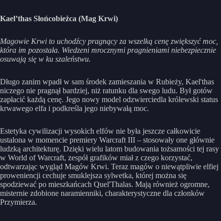
Kael’thas Słońcobieżca (Mag Krwi)
Magowie Krwi to uchodźcy pragnący za wszelką cenę zwiększyć moc,
która im pozostała. Wiedzeni mrocznymi pragnieniami niebezpiecznie
osuwają się w ku szaleństwu.
Długo zanim wpadł w sam środek zamieszania w Rubieży, Kael'thas
niczego nie pragnął bardziej, niż ratunku dla swego ludu. Był gotów
zapłacić każdą cenę. Jego nowy model odzwierciedla królewski status
krwawego elfa i podkreśla jego niebywałą moc.
Estetyka cywilizacji wysokich elfów nie była jeszcze całkowicie
ustalona w momencie premiery Warcraft III – stosowały one głównie
ludzką architekturę. Dzięki wielu latom budowania tożsamości tej rasy
w World of Warcraft, zespół grafików miał z czego korzystać,
odtwarzając wygląd Magów Krwi. Teraz magów o niewątpliwie elfiej
proweniencji cechuje smuklejsza sylwetka, której można się
spodziewać po mieszkańcach Quel'Thalas. Mają również ogromne,
misternie zdobione naramienniki, charakterystyczne dla członków
Przymierza.