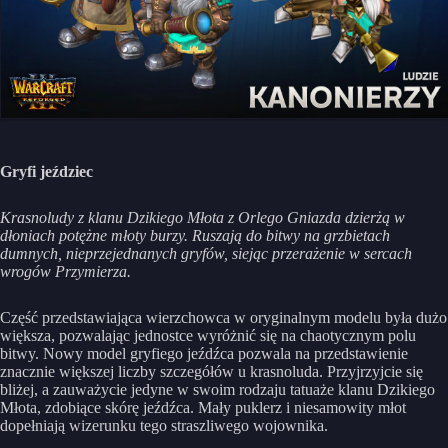
Gryfi jeździec
Krasnoludy z klanu Dzikiego Młota z Orlego Gniazda dzierżą w
dłoniach potężne młoty burzy. Ruszają do bitwy na grzbietach
dumnych, nieprzejednanych gryfów, siejąc przerażenie w sercach
wrogów Przymierza.
Część przedstawiająca wierzchowca w oryginalnym modelu była dużo
większa, pozwalając jednostce wyróżnić się na chaotycznym polu
bitwy. Nowy model gryfiego jeźdźca pozwala na przedstawienie
znacznie większej liczby szczegółów u krasnoluda. Przyjrzyjcie się
bliżej, a zauważycie jedyne w swoim rodzaju tatuaże klanu Dzikiego
Młota, zdobiące skórę jeźdźca. Mały puklerz i niesamowity młot
dopełniają wizerunku tego straszliwego wojownika.