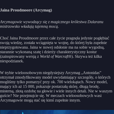
Jaina Proudmoore (Arcymag)
Arcymagowie wywodzący się z magicznego królestwa Dalaranu
mistrzowsko władają tajemną mocą.
Choć Jaina Proudmoore przez całe życie pragnęła jedynie pogłębiać
swoją wiedzę, została wciągnięta w wojnę, do której była zupełnie
nieprzygotowana. Jaina w nowej odsłonie ma na sobie wygodną,
starannie wykonaną szatę i dzierży charakterystyczny kostur
(zainspirowany wersją z
World of Warcraft®
). Skrywa też kilka
niespodzianek.
W trybie wieloosobowym niegdysiejszy Arcymag „Antonidas”
otrzymał zmodyfikowany model uwydatniający szczegóły, o których
mogliśmy tylko pomarzyć przy ok. 700 wielokątach. Nowy model,
mający ich aż 15 000, pokazuje postarzałą skórę, długą brodę,
misterną, złotą ozdobę na głowie i wiele innych detali. Nie w waszym
guście? Nie przejmujcie się. W meczach wieloosobowych wasi
Arcymagowie mogą stać się kimś zupełnie innym.