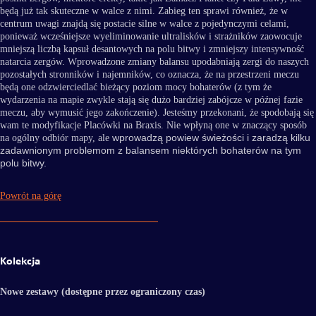
będą już tak skuteczne w walce z nimi. Zabieg ten sprawi również, że w
centrum uwagi znajdą się postacie silne w walce z pojedynczymi celami,
ponieważ wcześniejsze wyeliminowanie ultralisków i strażników zaowocuje
mniejszą liczbą kapsuł desantowych na polu bitwy i zmniejszy intensywność
natarcia zergów. Wprowadzone zmiany balansu upodabniają zergi do naszych
pozostałych stronników i najemników, co oznacza, że na przestrzeni meczu
będą one odzwierciedlać bieżący poziom mocy bohaterów (z tym że
wydarzenia na mapie zwykle stają się dużo bardziej zabójcze w późnej fazie
meczu, aby wymusić jego zakończenie). Jesteśmy przekonani, że spodobają się
wam te modyfikacje Placówki na Braxis. Nie wpłyną one w znaczący sposób
wprowadzą powiew świeżości i zaradzą kilku
na ogólny odbiór mapy, ale
zadawnionym problemom z balansem niektórych bohaterów na tym
polu bitwy.
Powrót na górę
Kolekcja
Nowe zestawy (dostępne przez ograniczony czas)