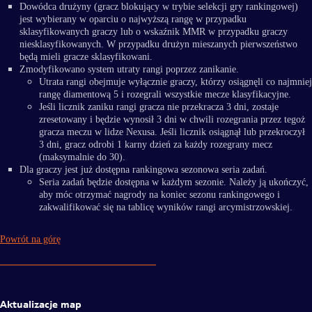
Dowódca drużyny (gracz blokujący w trybie selekcji gry rankingowej)
jest wybierany w oparciu o najwyższą rangę w przypadku
sklasyfikowanych graczy lub o wskaźnik MMR w przypadku graczy
niesklasyfikowanych. W przypadku drużyn mieszanych pierwszeństwo
będą mieli gracze sklasyfikowani.
Zmodyfikowano system utraty rangi poprzez zanikanie.
Utrata rangi obejmuje wyłącznie graczy, którzy osiągnęli co najmniej
rangę diamentową 5 i rozegrali wszystkie mecze klasyfikacyjne.
Jeśli licznik zaniku rangi gracza nie przekracza 3 dni, zostaje
zresetowany i będzie wynosił 3 dni w chwili rozegrania przez tegoż
gracza meczu w lidze Nexusa. Jeśli licznik osiągnął lub przekroczył
3 dni, gracz odrobi 1 karny dzień za każdy rozegrany mecz
(maksymalnie do 30).
Dla graczy jest już dostępna rankingowa sezonowa seria zadań.
Seria zadań będzie dostępna w każdym sezonie. Należy ją ukończyć,
aby móc otrzymać nagrody na koniec sezonu rankingowego i
zakwalifikować się na tablicę wyników rangi arcymistrzowskiej.
Powrót na górę
Aktualizacje map