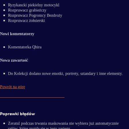
Ryzykancki piekielny motocykl
Rozpruwacz grabieżczy
Rozpruwacz Pogromcy Bezdroży
Rozpruwacz żołnierski
Nowi komentatorzy
Komentatorka Qhira
Nowa zawartość
Do Kolekcji dodano nowe emotki, portrety, sztandary i inne elementy.
Powrót na górę
Poprawki błędów
Zeratul podczas trwania maskowania nie wybiera już automatycznie
celów, które znajdą się w jego zasięgu.