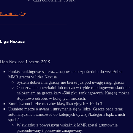
Czas odnowienia: 75 sek.
Powrót na górę
Liga Nexusa
Liga Nexusa: 1 sezon 2019
Punkty rankingowe są teraz zmapowane bezpośrednio do wskaźnika
MMR gracza w lidze Nexusa.
System dobierania graczy nie bierze już pod uwagę rangi gracza.
Opuszczenie poczekalni lub meczu w trybie rankingowym skutkuje
nałożeniem na gracza kary -500 pkt. rankingowych. Karę tę można
stopniowo odrobić w kolejnych meczach.
Zmniejszono liczbę meczów klasyfikacyjnych z 10 do 3.
Usunięto mecze o awans i utrzymanie się w lidze. Gracze będą teraz
automatycznie awansować do kolejnych dywizji/kategorii bądź z nich
spadać.
W związku z powyższym wskaźnik MMR został gruntownie
przebudowany i ponownie zmapowany.