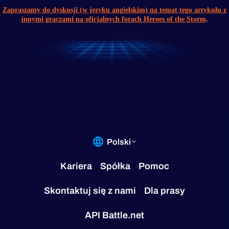
Zapraszamy do dyskusji (w języku angielskim) na temat tego artykułu z
innymi graczami na oficjalnych forach Heroes of the Storm
.