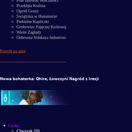
Pole Bitewne Wieczności
Przeklęta Kotlina
Ogród Grozy
Świątynia w Hanamurze
Piekielne Kapliczki
Grobowiec Pajęczej Królowej
Wieże Zagłady
Odlewnia Volskaya Industries
Powrót na górę
Nowa bohaterka: Qhira, Łowczyni Nagród z Iresji
Cecha
Chwytak [D]