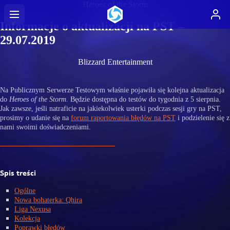
Heroes of the Storm
Informacje o aktualizacji na PST –
29.07.2019
Blizzard Entertainment
Na Publicznym Serwerze Testowym właśnie pojawiła się kolejna aktualizacja
do
Heroes of the Storm
. Będzie dostępna do testów do tygodnia z 5 sierpnia.
Jak zawsze, jeśli natraficie na jakiekolwiek usterki podczas sesji gry na PST,
prosimy o udanie się na
forum raportowania błędów na PST
i podzielenie się z
nami swoimi doświadczeniami.
Spis treści
Ogólne
Nowa bohaterka: Qhira
Liga Nexusa
Kolekcja
Poprawki błędów