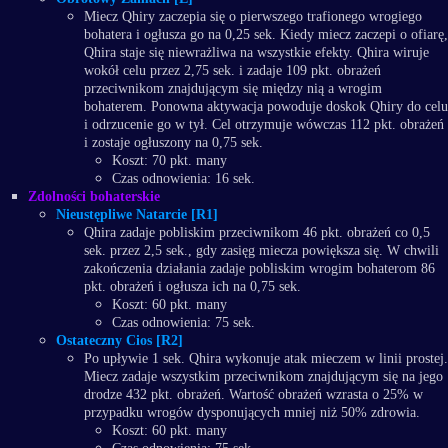
Miecz Qhiry zaczepia się o pierwszego trafionego wrogiego
bohatera i ogłusza go na 0,25 sek. Kiedy miecz zaczepi o ofiarę,
Qhira staje się niewrażliwa na wszystkie efekty. Qhira wiruje
wokół celu przez 2,75 sek. i zadaje 109 pkt. obrażeń
przeciwnikom znajdującym się między nią a wrogim
bohaterem. Ponowna aktywacja powoduje doskok Qhiry do celu
i odrzucenie go w tył. Cel otrzymuje wówczas 112 pkt. obrażeń
i zostaje ogłuszony na 0,75 sek.
Koszt: 70 pkt. many
Czas odnowienia: 16 sek.
Zdolności bohaterskie
Nieustępliwe Natarcie [R1]
Qhira zadaje pobliskim przeciwnikom 46 pkt. obrażeń co 0,5
sek. przez 2,5 sek., gdy zasięg miecza powiększa się. W chwili
zakończenia działania zadaje pobliskim wrogim bohaterom 86
pkt. obrażeń i ogłusza ich na 0,75 sek.
Koszt: 60 pkt. many
Czas odnowienia: 75 sek.
Ostateczny Cios [R2]
Po upływie 1 sek. Qhira wykonuje atak mieczem w linii prostej.
Miecz zadaje wszystkim przeciwnikom znajdującym się na jego
drodze 432 pkt. obrażeń. Wartość obrażeń wzrasta o 25% w
przypadku wrogów dysponujących mniej niż 50% zdrowia.
Koszt: 60 pkt. many