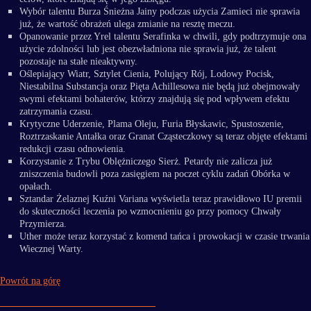
Wybór talentu Burza Śnieżna Jainy podczas użycia Zamieci nie sprawia
już, że wartość obrażeń ulega zmianie na resztę meczu.
Opanowanie przez Yrel talentu Serafinka w chwili, gdy podtrzymuje ona
użycie zdolności lub jest obezwładniona nie sprawia już, że talent
pozostaje na stałe nieaktywny.
Oślepiający Wiatr, Sztylet Cienia, Polujący Rój, Lodowy Pocisk,
Niestabilna Substancja oraz Pięta Achillesowa nie będą już obejmowały
swymi efektami bohaterów, którzy znajdują się pod wpływem efektu
zatrzymania czasu.
Krytyczne Uderzenie, Plama Oleju, Furia Błyskawic, Spustoszenie,
Roztrzaskanie Antałka oraz Granat Cząsteczkowy są teraz objęte efektami
redukcji czasu odnowienia.
Korzystanie z Trybu Oblężniczego Sierż. Petardy nie zalicza już
zniszczenia budowli poza zasięgiem na poczet cyklu zadań Obórka w
opałach.
Sztandar Żelaznej Kuźni Variana wyświetla teraz prawidłowo IU premii
do skuteczności leczenia po wzmocnieniu go przy pomocy Chwały
Przymierza.
Uther może teraz korzystać z komend tańca i prowokacji w czasie trwania
Wiecznej Warty.
Powrót na górę