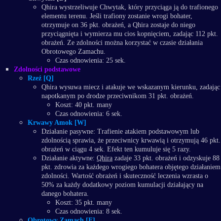
Qhira wystrzeliwuje Chwytak, który przyciąga ją do trafionego
elementu terenu. Jeśli trafiony zostanie wrogi bohater,
otrzymuje on 36 pkt. obrażeń, a Qhira zostaje do niego
przyciągnięta i wymierza mu cios kopnięciem, zadając 112 pkt.
obrażeń. Ze zdolności można korzystać w czasie działania
Obrotowego Zamachu.
Czas odnowienia: 25 sek.
Zdolności podstawowe
Rzeź [Q]
Qhira wysuwa miecz i atakuje we wskazanym kierunku, zadając
napotkanym po drodze przeciwnikom 31 pkt. obrażeń.
Koszt: 40 pkt. many
Czas odnowienia: 6 sek.
Krwawy Amok [W]
Działanie pasywne: Trafienie atakiem podstawowym lub
zdolnością sprawia, że przeciwnicy krwawią i otrzymują 46 pkt.
obrażeń w ciągu 4 sek. Efekt ten kumuluje się 5 razy.
Działanie aktywne:
Qhira
zadaje 33 pkt. obrażeń i odzyskuje 88
pkt. zdrowia za każdego wrogiego bohatera objętego działaniem
zdolności. Wartość obrażeń i skuteczność leczenia wzrasta o
50% za każdy dodatkowy poziom kumulacji działający na
danego bohatera.
Koszt: 35 pkt. many
Czas odnowienia: 8 sek.
Obrotowy Zamach [E]