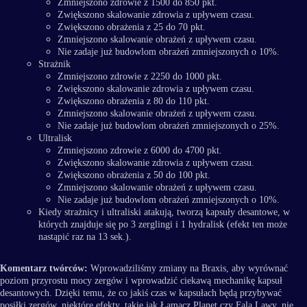
Zmniejszono zdrowie z 1500 do 850 pkt.
Zwiększono skalowanie zdrowia z upływem czasu.
Zwiększono obrażenia z 25 do 70 pkt.
Zmniejszono skalowanie obrażeń z upływem czasu.
Nie zadaje już budowlom obrażeń zmniejszonych o 10%.
Strażnik
Zmniejszono zdrowie z 2250 do 1000 pkt.
Zwiększono skalowanie zdrowia z upływem czasu.
Zwiększono obrażenia z 80 do 110 pkt.
Zmniejszono skalowanie obrażeń z upływem czasu.
Nie zadaje już budowlom obrażeń zmniejszonych o 25%.
Ultralisk
Zmniejszono zdrowie z 6000 do 4700 pkt.
Zwiększono skalowanie zdrowia z upływem czasu.
Zwiększono obrażenia z 50 do 100 pkt.
Zmniejszono skalowanie obrażeń z upływem czasu.
Nie zadaje już budowlom obrażeń zmniejszonych o 10%.
Kiedy strażnicy i ultraliski atakują, tworzą kapsuły desantowe, w
których znajduje się po 3 zerglingi i 1 hydralisk (efekt ten może
nastąpić raz na 13 sek.).
Komentarz twórców:
Wprowadziliśmy zmiany na Braxis, aby wyrównać
poziom przyrostu mocy zergów i wprowadzić ciekawą mechanikę kapsuł
desantowych. Dzięki temu, że co jakiś czas w kapsułach będą przybywać
posiłki zergów, niektóre efekty, takie jak Łamacz Planet czy Fala Lawy, nie