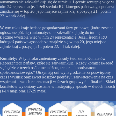
automatycznie zakwalifikują się do turnieju. Łącznie wystąpią więc w
nim 24 reprezentacje. Jeżeli średnia RU któregoś państwa-gospodarza
znajdzie się w top 20, jego miejsce zajmie kraj z pozycją 21., potem
22. – i tak dalej.
W tym roku kraje będące gospodarzami fazy grupowej (które zostaną
ogłoszone później) automatycznie zakwalifikują się do turnieju.
Łącznie wystąpią więc w nim 24 reprezentacje. Jeżeli średnia RU
któregoś państwa-gospodarza znajdzie się w top 20, jego miejsce
zajmie kraj z pozycją 21., potem 22. – i tak dalej.
Komitety:
W tym roku zmieniamy zasady tworzenia Komitetów
Reprezentacji państw, które się zakwalifikują. Każdy komitet składać
się będzie z trzech osób: menedżera, trenera i koordynatora
społecznościowego.* Otrzymają oni wynagrodzenie za poświęcony
czas i wysiłek oraz zwrot kosztów podróży i zakwaterowania na czas
wspierania swoich reprezentacji w fazach grupowych i finałach. Skład
komitetów wyłoniony zostanie w następujący sposób w dwóch fazach
(1-14 maja oraz 17-29 maja).