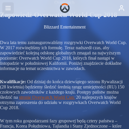
Overwatch
Zapowiedź Overwatch World Cup 2018
Blizzard Entertainment
Dwa lata temu zainaugurowaliśmy rozgrywki Overwatch World Cup.
W 2017 rozwinęliśmy ich formułę. Teraz nadszedł czas, aby
zapowiedzieć kolejną odsłonę globalnych zmagań na najwyższym
poziomie: Overwatch World Cup 2018, których finał nastąpi w
listopadzie w południowej Kalifornii. Poniżej znajdziecie dokładne
informacje na temat uczestnictwa w zawodach.
Kwalifikacje:
Od dzisiaj do końca dziewiątego sezonu Rywalizacji
(28 kwietnia) będziemy śledzić średnią rangę umiejętności (RU) 150
czołowych zawodników z każdego kraju. Postępy państw można
śledzić na
stronie Overwatch World Cup.
20 najlepszych krajów
otrzyma zaproszenia do udziału w rozgrywkach Overwatch World
Cup 2018.
W tym roku gospodarzami fazy grupowej będą cztery państwa –
Francja, Korea Południowa, Tajlandia i Stany Zjednoczone – które