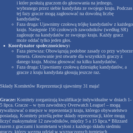
i które posłużą graczom do głosowania na jednego,
wybranego przez siebie kandydata ze swojego kraju. Podczas
tej fazy gracze mogą zagłosować na dowolną liczbę
kandydatów.
Faza druga: Ujawnimy czołową trójkę kandydatów z każdego
kraju. Następnie 150 czołowych zawodników (według SR)
zagłosuje na kandydatów ze swojego kraju. Każdy gracz
może oddać tylko jeden głos.
Koordynator społecznościowy:
Faza pierwsza: Obowiązują podobne zasady co przy wyborze
trenera. Głosowanie jest otwarte dla wszystkich graczy z
danego kraju. Można głosować na kilku kandydatów.
Faza druga: Ujawniamy czołową dziesiątkę kandydatów, a
gracze z kraju kandydata głosują jeszcze raz.
Składy Komitetów Reprezentacji ujawnimy 31 maja!
Gracze:
Komitety zorganizują kwalifikacje indywidualne w dniach 1-
5 lipca. Gracze – w tym zawodnicy Overwatch League! – mogą
rywalizować o miejsce w reprezentacji kraju, którego obywatelstwo
posiadają. Komitety prześlą pełne składy reprezentacji, które mogą
liczyć maksymalnie 12 zawodników, między 5 a 15 lipca.* Blizzard
razem z graczami i komitetami wyłoni z każdego składu siedmiu
graczy, którzy wezmą udział w wyznaczonych turniejach