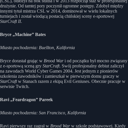
(CSL), odłożył na bok studia i w 2013 rozpoczął staż w profesjonalnej
drużynie. Od tamtej pory poczynił ogromne postępy. Zdobył między
innymi tytuł mistrza CSL w 2014, dominował w wielu lokalnych
turniejach i został wiodącą postacią chińskiej sceny e-sportowej
StarCraft II
.
Bryce „Machine” Bates
Miasto pochodzenia: Buellton, Kalifornia
Bryce dorastał grając w
Brood War
i od początku był mocno związany
z e-sportową sceną gry
StarCraft
. Swój profesjonalny debiut zaliczył
na zawodach World Cyber Games 2004. Jest jednym z pionierów
szkolenia zawodników i zamieszkał w pierwszym domu graczy w
StarCraft
w Stanach razem z ekipą Evil Geniuses. Obecnie pracuje w
serwisie Twitch.
Ravi „Feardragon” Pareek
Miasto pochodzenia: San Francisco, Kalifornia
Ravi pierwszy raz zagrał w
Brood War
w szkole podstawowej. Kiedy