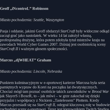
Geoff „iNcontroL” Robinson
Miasto pochodzenia: Seattle, Waszyngton
Pasja i oddanie, jakimi Geoff obdarzył
StarCraft
były widoczne odkąd
zaczął grać jako nastolatek. W wieku 14 lat założył własną,
profesjonalną drużynę, która potem zdobyła tytuł mistrzów kraju na
zawodach World Cyber Games 2007. Dzisiaj jest osobistością sceny
StarCraft II
i ważnym głosem społeczności.
Marcus „djWHEAT” Graham
Miasto pochodzenia: Lincoln, Nebraska
Punktem kulminacyjnym w e-sportowej karierze Marcusa była seria
pamiętnych wypraw do Korei na początku lat dwutysięcznych.
Chociaż mógł tam poznać osobiście takich zawodników w
Brood War
jak SlayerS i BoxeR, to – jak mówi – w grze zakochał się dzięki
przyjaźni i współpracy z Nickiem „Tastelessem” Plottem. Kiedy
Marcus przesiadł się na
StarCraft II
, odegrał kluczową rolę w budowie
zachodniej sceny e-sportowej. Teraz jest kierownikiem Twitch Studios