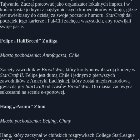
Tajwanie. Zaczął pracować jako organizator lokalnych imprez i w
końcu został jednym z najsłynniejszych komentatorów w kraju, gdzie
jest uwielbiany do dzisiaj za swoje poczucie humoru.
StarCraft
dał
początek jego karierze i Pai-Chi zachęca wszystkich, aby rozwijali
swoje pasje.
Felipe „HalfBreed” Zuñiga
Miasto pochodzenia: Antofagasta, Chile
Zacięty zawodnik w
Brood War
, który kontynuował swoją karierę w
StarCraft II
. Felipe jest dumą Chile i jednym z pierwszych
zawodników z Ameryki Łacińskiej, który został międzynarodową
gwiazdą gry
StarCraft
od czasów
Brood War
. Do dzisiaj zachwyca
sukcesami na scenie e-sportowej.
Hang „iAsonu” Zhou
Miasto pochodzenia: Beijing, Chiny
Hang, który zaczynał w chińskich rozgrywkach College StarLeague