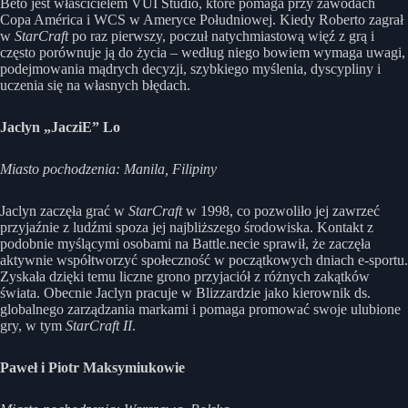
Beto jest właścicielem VUI Studio, które pomaga przy zawodach
Copa América i WCS w Ameryce Południowej. Kiedy Roberto zagrał
w
StarCraft
po raz pierwszy, poczuł natychmiastową więź z grą i
często porównuje ją do życia – według niego bowiem wymaga uwagi,
podejmowania mądrych decyzji, szybkiego myślenia, dyscypliny i
uczenia się na własnych błędach.
Jaclyn „JacziE” Lo
Miasto pochodzenia: Manila, Filipiny
Jaclyn zaczęła grać w
StarCraft
w 1998, co pozwoliło jej zawrzeć
przyjaźnie z ludźmi spoza jej najbliższego środowiska. Kontakt z
podobnie myślącymi osobami na Battle.necie sprawił, że zaczęła
aktywnie współtworzyć społeczność w początkowych dniach e-sportu.
Zyskała dzięki temu liczne grono przyjaciół z różnych zakątków
świata. Obecnie Jaclyn pracuje w Blizzardzie jako kierownik ds.
globalnego zarządzania markami i pomaga promować swoje ulubione
gry, w tym
StarCraft II
.
Paweł
i Piotr Maksymiukowie