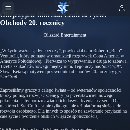
StarCraft II
Obejrzyjcie film StarCraft to życie:
Obchody 20. rocznicy
Blizzard Entertainment
„W życiu ważne są dwie rzeczy”, powiedział nam Roberto „Beto”
Venturelli, który pomaga w organizacji rozgrywek Copa América w
Ameryce Południowej. „Pierwsza to wygrywanie, a druga to zabawa.
Trzeba szukać równowagi między nimi. Tego uczy nas
StarCraft
”.
Słowa Beta są motywem przewodnim obchodów 20. rocznicy gry
StarCraft
.
Zaprosiliśmy graczy z całego świata – od weteranów społeczności,
którzy pomogli rozwijać scenę gry po przedstawicieli nowego
pokolenia – aby porozmawiać o ich doświadczeniach z serią. Dla
niektórych StarCraft jest nie tylko grą, ale też platformą służącą do
rozwoju osobistego. Dla innych to sposób na zawieranie przyjaźni na
całe życie i tworzenie bliskich więzi ze społecznością.
W Blizzardzie doskonale ich wszystkich rozumiemy.