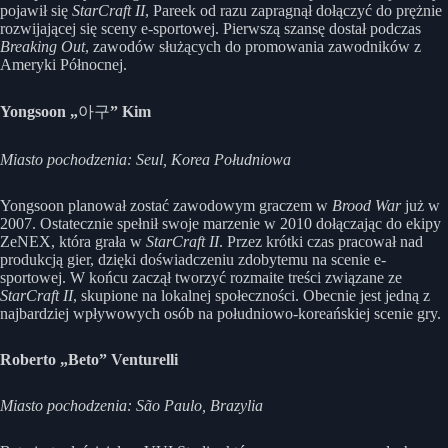
pojawił się
StarCraft II
, Pareek od razu zapragnął dołączyć do prężnie
rozwijającej się sceny e-sportowej. Pierwszą szansę dostał podczas
Breaking Out
, zawodów służących do promowania zawodników z
Ameryki Północnej.
Yongsoon „
아구
” Kim
Miasto pochodzenia: Seul, Korea Południowa
Yongsoon planował zostać zawodowym graczem w
Brood War
już w
2007. Ostatecznie spełnił swoje marzenie w 2010 dołączając do ekipy
ZeNEX, która grała w
StarCraft II
. Przez krótki czas pracował nad
produkcją gier, dzięki doświadczeniu zdobytemu na scenie e-
sportowej. W końcu zaczął tworzyć rozmaite treści związane ze
StarCraft II
, skupione na lokalnej społeczności. Obecnie jest jedną z
najbardziej wpływowych osób na południowo-koreańskiej scenie gry.
Roberto „Beto” Venturelli
Miasto pochodzenia: São Paulo, Brazylia