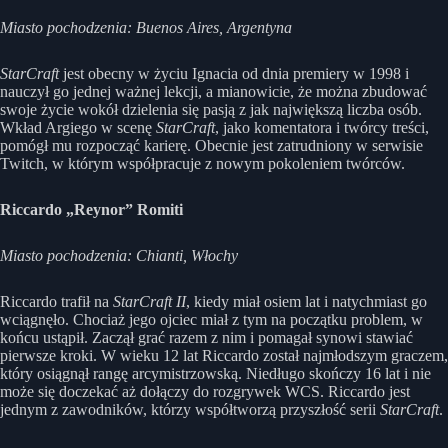
Miasto pochodzenia: Buenos Aires, Argentyna
StarCraft
jest obecny w życiu Ignacia od dnia premiery w 1998 i
nauczył go jednej ważnej lekcji, a mianowicie, że można zbudować
swoje życie wokół dzielenia się pasją z jak największą liczba osób.
Wkład Argiego w scenę
StarCraft
, jako komentatora i twórcy treści,
pomógł mu rozpocząć karierę. Obecnie jest zatrudniony w serwisie
Twitch, w którym współpracuje z nowym pokoleniem twórców.
Riccardo „Reynor” Romiti
Miasto pochodzenia: Chianti, Włochy
Riccardo trafił na
StarCraft II
, kiedy miał osiem lat i natychmiast go
wciągnęło. Chociaż jego ojciec miał z tym na początku problem, w
końcu ustąpił. Zaczął grać razem z nim i pomagał synowi stawiać
pierwsze kroki. W wieku 12 lat Riccardo został najmłodszym graczem,
który osiągnął rangę arcymistrzowską. Niedługo skończy 16 lat i nie
może się doczekać aż dołączy do rozgrywek WCS. Riccardo jest
jednym z zawodników, którzy współtworzą przyszłość serii
StarCraft
.