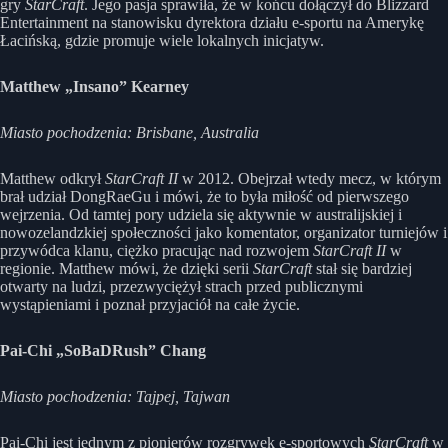
gry
StarCraft
. Jego pasja sprawiła, że w końcu dołączył do Blizzard
Entertainment na stanowisku dyrektora działu e-sportu na Amerykę
Łacińską, gdzie promuje wiele lokalnych inicjatyw.
Matthew „Insano” Kearney
Miasto pochodzenia: Brisbane, Australia
Matthew odkrył
StarCraft II
w 2012. Obejrzał wtedy mecz, w którym
brał udział DongRaeGu i mówi, że to była miłość od pierwszego
wejrzenia. Od tamtej pory udziela się aktywnie w australijskiej i
nowozelandzkiej społeczności jako komentator, organizator turniejów i
przywódca klanu, ciężko pracując nad rozwojem
StarCraft II
w
regionie. Matthew mówi, że dzięki serii
StarCraft
stał się bardziej
otwarty na ludzi, przezwyciężył strach przed publicznymi
wystąpieniami i poznał przyjaciół na całe życie.
Pai-Chi „SoBaDRush” Chang
Miasto pochodzenia: Tajpej, Tajwan
Pai-Chi jest jednym z pionierów rozgrywek e-sportowych
StarCraft
w