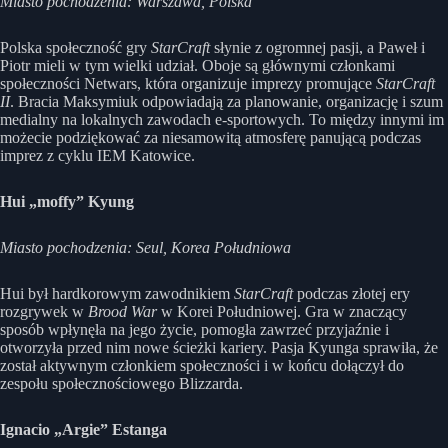
Miasto pochodzenia: Warszawa, Polska
Polska społeczność gry
StarCraft
słynie z ogromnej pasji, a Paweł i
Piotr mieli w tym wielki udział. Oboje są głównymi członkami
społeczności Netwars, która organizuje imprezy promujące
StarCraft
II
. Bracia Maksymiuk odpowiadają za planowanie, organizację i szum
medialny na lokalnych zawodach e-sportowych. To między innymi im
możecie podziękować za niesamowitą atmosferę panującą podczas
imprez z cyklu IEM Katowice.
Hui „moffy” Kyung
Miasto pochodzenia: Seul, Korea Południowa
Hui był hardkorowym zawodnikiem
StarCraft
podczas złotej ery
rozgrywek w
Brood War
w Korei Południowej. Gra w znaczący
sposób wpłynęła na jego życie, pomogła zawrzeć przyjaźnie i
otworzyła przed nim nowe ścieżki kariery. Pasja Kyunga sprawiła, że
został aktywnym członkiem społeczności i w końcu dołączył do
zespołu społecznościowego Blizzarda.
Ignacio „Argie” Estanga