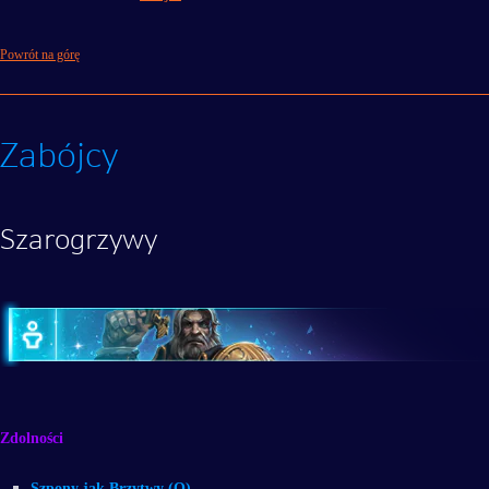
Powrót na górę
Zabójcy
Szarogrzywy
Zdolności
Szpony jak Brzytwy (Q)