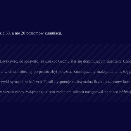
zić 30, a nie 20 poziomów kumulacji.
łyskawic, co sprawiło, że Łoskot Gromu stał się dominującym talentem. Choć 
ona w chwili obecnej po prostu zbyt potężna. Zmniejszamy maksymalną liczbę
rywki sytuacji, w których Thrall dysponuje maksymalną liczbą poziomów ku
wy wzrost mocy związanego z tym zadaniem talentu następował na nieco późnie