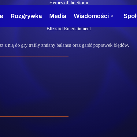
Heroes of the Storm
Blizzard Entertainment
az z nią do gry trafiły zmiany balansu oraz garść poprawek błędów.