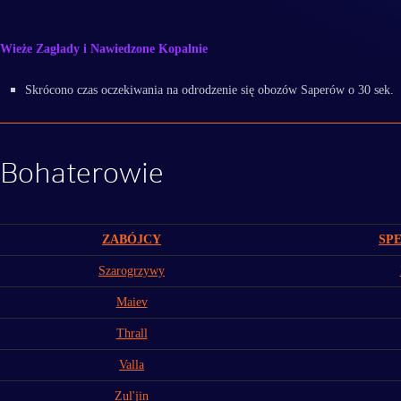
Wieże Zagłady i Nawiedzone Kopalnie
Skrócono czas oczekiwania na odrodzenie się obozów Saperów o 30 sek.
Bohaterowie
ZABÓJCY
SPE
Szarogrzywy
Maiev
Thrall
Valla
Zul'jin