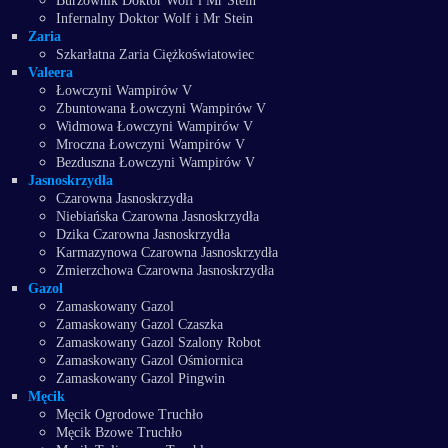
Burzownik Doktor Wolf i Mr Stein
Infernalny Doktor Wolf i Mr Stein
Zaria
Szkarłatna Zaria Ciężkoświatowiec
Valeera
Łowczyni Wampirów V
Zbuntowana Łowczyni Wampirów V
Widmowa Łowczyni Wampirów V
Mroczna Łowczyni Wampirów V
Bezduszna Łowczyni Wampirów V
Jasnoskrzydła
Czarowna Jasnoskrzydła
Niebiańska Czarowna Jasnoskrzydła
Dzika Czarowna Jasnoskrzydła
Karmazynowa Czarowna Jasnoskrzydła
Zmierzchowa Czarowna Jasnoskrzydła
Gazol
Zamaskowany Gazol
Zamaskowany Gazol Czaszka
Zamaskowany Gazol Szalony Robot
Zamaskowany Gazol Ośmiornica
Zamaskowany Gazol Pingwin
Męcik
Męcik Ogrodowe Truchło
Męcik Bzowe Truchło