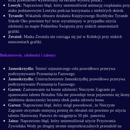
teraz prawidłowo wyświetlany na ekranie wyboru postaci.
Leoryk:
Naprawiono błąd, który uniemożliwiał animację rozpłatania przy
ataku podstawowym Leoryka podczas korzystania z niektórych skórek.
Tyrande:
Wskaźnik obszaru działania Księżycowego Rozbłysku Tyrande
Sokole Oko powinien być teraz wyraźniejszy w przypadku użycia
zdolności na mapie Podniebna Świątynia przy niskich ustawieniach
grafiki.
Zeratul:
Maska Zeratula nie rozciąga się już w Kolekcji przy niskich
ustawieniach grafiki.
Bohaterowie, zdolności i talenty
Jasnoskrzydła:
Śmierć sojuszniczego celu prawidłowo przerywa
podtrzymywanie Przesunięcia Fazowego.
Jasnoskrzydła:
Unieruchomienie Jasnoskrzydłej prawidłowo przerywa
podtrzymywanie Przesunięcia Fazowego.
Garosz:
Zastosowanie na bossie zdolności Nieczyste Zagranie po
opanowaniu talentu Brutalna Siła nie powoduje teraz pojawienia się ikony
osłabienia skuteczności leczenia obok paska zdrowia bossa.
Garosz:
Naprawiono błąd, który mógł powodować, że Nieczyste
Zagranie otrzymało mniejszą premię do obrażeń niż powinno po użyciu
talentu Hartowany Pancerz do osiągnięcia 50 pkt. pancerza.
Jaina:
Naprawiono błąd, który uniemożliwiał użycie Przyzwania
Żywiołaka Wody po drugiej stronie nieprzekraczalnych przeszkód na