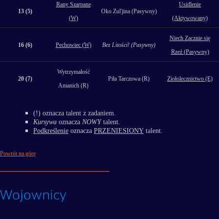
Rany Szarpane
Usidlenie
13 (5)
Oko Zul'jina (Pasywny)
(W)
(Aktywowany)
Niech Zacznie się
16 (6)
Pechowiec (W)
Bez Litości! (Pasywny)
Rzeź (Pasywny)
Wytrzymałość
20 (7)
Piła Tarczowa (R)
Ziołolecznictwo (E)
Amanich (R)
(!) oznacza talent z zadaniem.
Kursywa
oznacza
NOWY
talent.
Podkreślenie
oznacza
PRZENIESIONY
talent.
Powrót na górę
Wojownicy