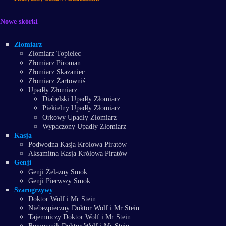
Nowe skórki
Złomiarz
Złomiarz Topielec
Złomiarz Piroman
Złomiarz Skazaniec
Złomiarz Żartowniś
Upadły Złomiarz
Diabelski Upadły Złomiarz
Piekielny Upadły Złomiarz
Orkowy Upadły Złomiarz
Wypaczony Upadły Złomiarz
Kasja
Podwodna Kasja Królowa Piratów
Aksamitna Kasja Królowa Piratów
Genji
Genji Żelazny Smok
Genji Pierwszy Smok
Szarogrzywy
Doktor Wolf i Mr Stein
Niebezpieczny Doktor Wolf i Mr Stein
Tajemniczy Doktor Wolf i Mr Stein