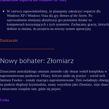
Zakończenie wsparcia dla Windows XP/Vista
W czerwcu zapowiedzieliśmy, że planujemy zakończyć wsparcie dla
Windows XP i Windows Vista dla gry
Heroes of the Storm
. Po
wprowadzeniu niniejszej aktualizacji gra przestanie działać na
komputerach korzystających z tych systemów. Zachęcamy graczy, których
dotknie ta zmiana, do przejścia na nowszy system operacyjny.
Powrót na górę
Nowy bohater: Złomiarz
Zniszczenie australijskiego omnium zmieniło cały obszar wokół kompleksu w
napromieniowane pustkowie. Ofiary, którym udało się przeżyć – wśród nich
Jamison Fawkes – zostały znacząco napromieniowane. Dziś owładnięty obsesją
na punkcie eksplozji kryminalista, znany wszystkim jako Złomiarz, sieje chaos
i zniszczenie wszędzie tam, gdzie się pojawi.
Cecha