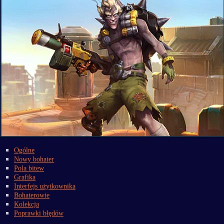
Ogólne
Nowy bohater
Pola bitew
Grafika
Interfejs użytkownika
Bohaterowie
Kolekcja
Poprawki błędów