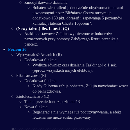
Zmodyfikowano działanie:
Bohaterowie trafieni jednocześnie obydwoma toporami
utworzonymi przez Bliźniacze Ostrza otrzymują
dodatkowo 150 pkt. obrażeń i zapewniają 5 poziomów
kumulacji talentu Chceta Toporem?.
(Nowy talent) Bez Litości! (Q)
Ataki podstawowe Zul'jina wymierzone w bohaterów
naznaczonych przy pomocy Zabójczego Rzutu przenikają
pancerz.
Poziom 20
Wytrzymałość Amanich (R)
Dodatkowa funkcja:
Wydłuża również czas działania Taz'dingo! o 1 sek.
(oprócz wszystkich innych efektów).
Piła Tarczowa (R)
Dodatkowa funkcja:
Kiedy Gilotyna zabija bohatera, Zul'jin natychmiast wraca
do pełni zdrowia.
Ziołolecznictwo (E)
Talent przeniesiono z poziomu 13.
Nowa funkcja:
Regeneracja nie wymaga już podtrzymywania, a efekt
leczenia nie może zostać przerwany.