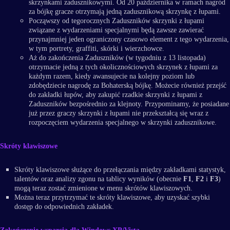
skrzynkami zadusznikowymi. Od 20 października w ramach nagród
za bójkę gracze otrzymają jedną zadusznikową skrzynkę z łupami.
Począwszy od tegorocznych Zaduszników skrzynki z łupami
związane z wydarzeniami specjalnymi będą zawsze zawierać
przynajmniej jeden ograniczony czasowo element z tego wydarzenia,
w tym portrety, graffiti, skórki i wierzchowce.
Aż do zakończenia Zaduszników (w tygodniu z 13 listopada)
otrzymacie jedną z tych okolicznościowych skrzynek z łupami za
każdym razem, kiedy awansujecie na kolejny poziom lub
zdobędziecie nagrodę za Bohaterską bójkę. Możecie również przejść
do zakładki łupów, aby zakupić rzadkie skrzynki z łupami z
Zaduszników bezpośrednio za klejnoty. Przypominamy, że posiadane
już przez graczy skrzynki z łupami nie przekształcą się wraz z
rozpoczęciem wydarzenia specjalnego w skrzynki zadusznikowe.
Skróty klawiszowe
Skróty klawiszowe służące do przełączania między zakładkami statystyk,
talentów oraz analizy zgonu na tablicy wyników (obecnie
F1
,
F2
i
F3
)
mogą teraz zostać zmienione w menu skrótów klawiszowych.
Można teraz przytrzymać te skróty klawiszowe, aby uzyskać szybki
dostęp do odpowiednich zakładek.