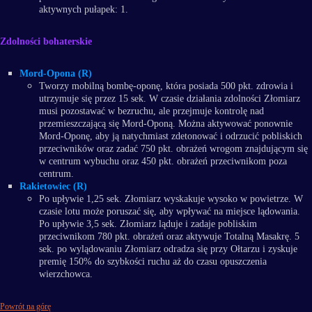
aktywnych pułapek: 1.
Zdolności bohaterskie
Mord-Opona (R)
Tworzy mobilną bombę-oponę, która posiada 500 pkt. zdrowia i
utrzymuje się przez 15 sek. W czasie działania zdolności Złomiarz
musi pozostawać w bezruchu, ale przejmuje kontrolę nad
przemieszczającą się Mord-Oponą. Można aktywować ponownie
Mord-Oponę, aby ją natychmiast zdetonować i odrzucić pobliskich
przeciwników oraz zadać 750 pkt. obrażeń wrogom znajdującym się
w centrum wybuchu oraz 450 pkt. obrażeń przeciwnikom poza
centrum.
Rakietowiec (R)
Po upływie 1,25 sek. Złomiarz wyskakuje wysoko w powietrze. W
czasie lotu może poruszać się, aby wpływać na miejsce lądowania.
Po upływie 3,5 sek. Złomiarz ląduje i zadaje pobliskim
przeciwnikom 780 pkt. obrażeń oraz aktywuje Totalną Masakrę. 5
sek. po wylądowaniu Złomiarz odradza się przy Ołtarzu i zyskuje
premię 150% do szybkości ruchu aż do czasu opuszczenia
wierzchowca.
Powrót na górę