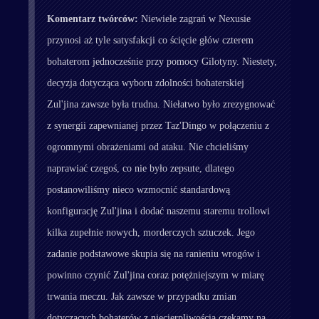
Komentarz twórców:
Niewiele zagrań w Nexusie
przynosi aż tyle satysfakcji co ścięcie głów czterem
bohaterom jednocześnie przy pomocy Gilotyny. Niestety,
decyzja dotycząca wyboru zdolności bohaterskiej
Zul'jina zawsze była trudna. Niełatwo było zrezygnować
z synergii zapewnianej przez Taz'Dingo w połączeniu z
ogromnymi obrażeniami od ataku. Nie chcieliśmy
naprawiać czegoś, co nie było zepsute, dlatego
postanowiliśmy nieco wzmocnić standardową
konfigurację Zul'jina i dodać naszemu staremu trollowi
kilka zupełnie nowych, morderczych sztuczek. Jego
zadanie podstawowe skupia się na ranieniu wrogów i
powinno czynić Zul'jina coraz potężniejszym w miarę
trwania meczu. Jak zawsze w przypadku zmian
dotyczących bohaterów z niecierpliwością czekamy na