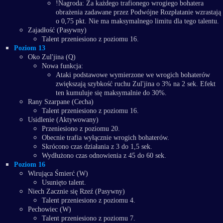
!Nagroda: Za każdego trafionego wrogiego bohatera
obrażenia zadawane przez Podwójne Rozpłatanie wzrastają
o 0,75 pkt. Nie ma maksymalnego limitu dla tego talentu.
Zajadłość (Pasywny)
Talent przeniesiono z poziomu 16.
Poziom 13
Oko Zul'jina (Q)
Nowa funkcja:
Ataki podstawowe wymierzone we wrogich bohaterów
zwiększają szybkość ruchu Zul'jina o 3% na 2 sek. Efekt
ten kumuluje się maksymalnie do 30%.
Rany Szarpane (Cecha)
Talent przeniesiono z poziomu 16.
Usidlenie (Aktywowany)
Przeniesiono z poziomu 20.
Obecnie trafia wyłącznie wrogich bohaterów.
Skrócono czas działania z 3 do 1,5 sek.
Wydłużono czas odnowienia z 45 do 60 sek.
Poziom 16
Wirująca Śmierć (W)
Usunięto talent.
Niech Zacznie się Rzeź (Pasywny)
Talent przeniesiono z poziomu 4.
Pechowiec (W)
Talent przeniesiono z poziomu 7.