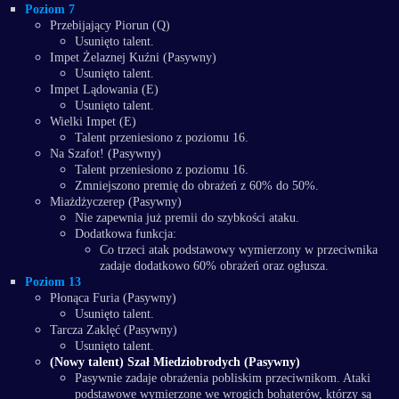
Poziom 7
Przebijający Piorun (Q)
Usunięto talent.
Impet Żelaznej Kuźni (Pasywny)
Usunięto talent.
Impet Lądowania (E)
Usunięto talent.
Wielki Impet (E)
Talent przeniesiono z poziomu 16.
Na Szafot! (Pasywny)
Talent przeniesiono z poziomu 16.
Zmniejszono premię do obrażeń z 60% do 50%.
Miażdżyczerep (Pasywny)
Nie zapewnia już premii do szybkości ataku.
Dodatkowa funkcja:
Co trzeci atak podstawowy wymierzony w przeciwnika
zadaje dodatkowo 60% obrażeń oraz ogłusza.
Poziom 13
Płonąca Furia (Pasywny)
Usunięto talent.
Tarcza Zaklęć (Pasywny)
Usunięto talent.
(Nowy talent) Szał Miedziobrodych (Pasywny)
Pasywnie zadaje obrażenia pobliskim przeciwnikom. Ataki
podstawowe wymierzone we wrogich bohaterów, którzy są