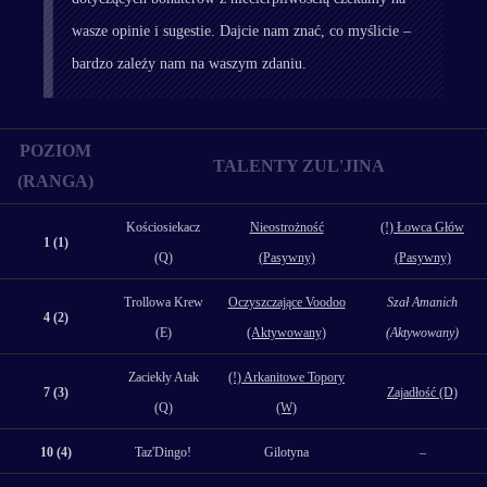
wasze opinie i sugestie. Dajcie nam znać, co myślicie –
bardzo zależy nam na waszym zdaniu.
POZIOM
TALENTY ZUL'JINA
(RANGA)
Kościosiekacz
Nieostrożność
(!) Łowca Głów
1 (1)
(Q)
(Pasywny)
(Pasywny)
Trollowa Krew
Oczyszczające Voodoo
Szał Amanich
4 (2)
(E)
(Aktywowany)
(Aktywowany)
Zaciekły Atak
(!) Arkanitowe Topory
7 (3)
Zajadłość (D)
(Q)
(W)
10 (4)
Taz'Dingo!
Gilotyna
–