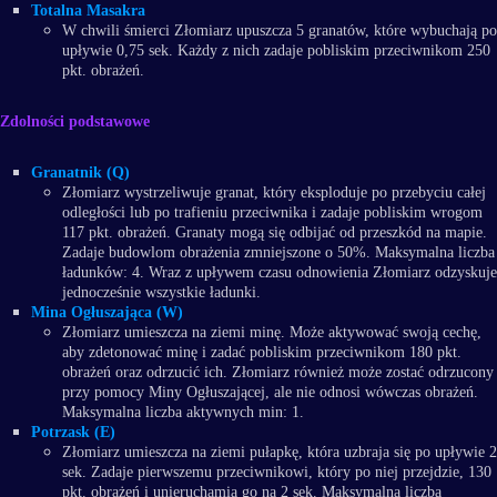
Totalna Masakra
W chwili śmierci Złomiarz upuszcza 5 granatów, które wybuchają po
upływie 0,75 sek. Każdy z nich zadaje pobliskim przeciwnikom 250
pkt. obrażeń.
Zdolności podstawowe
Granatnik (Q)
Złomiarz wystrzeliwuje granat, który eksploduje po przebyciu całej
odległości lub po trafieniu przeciwnika i zadaje pobliskim wrogom
117 pkt. obrażeń. Granaty mogą się odbijać od przeszkód na mapie.
Zadaje budowlom obrażenia zmniejszone o 50%. Maksymalna liczba
ładunków: 4. Wraz z upływem czasu odnowienia Złomiarz odzyskuje
jednocześnie wszystkie ładunki.
Mina Ogłuszająca (W)
Złomiarz umieszcza na ziemi minę. Może aktywować swoją cechę,
aby zdetonować minę i zadać pobliskim przeciwnikom 180 pkt.
obrażeń oraz odrzucić ich. Złomiarz również może zostać odrzucony
przy pomocy Miny Ogłuszającej, ale nie odnosi wówczas obrażeń.
Maksymalna liczba aktywnych min: 1.
Potrzask (E)
Złomiarz umieszcza na ziemi pułapkę, która uzbraja się po upływie 2
sek. Zadaje pierwszemu przeciwnikowi, który po niej przejdzie, 130
pkt. obrażeń i unieruchamia go na 2 sek. Maksymalna liczba