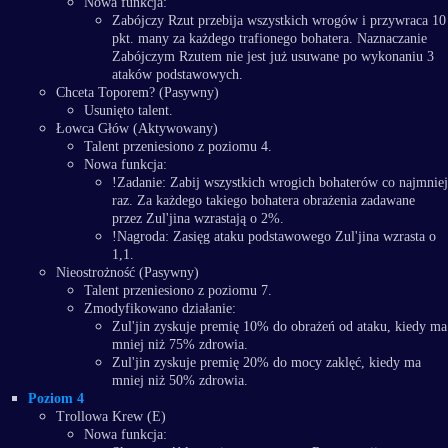
Nowa funkcja:
Zabójczy Rzut przebija wszystkich wrogów i przywraca 10
pkt. many za każdego trafionego bohatera. Naznaczanie
Zabójczym Rzutem nie jest już usuwane po wykonaniu 3
ataków podstawowych.
Chceta Toporem? (Pasywny)
Usunięto talent.
Łowca Głów (Aktywowany)
Talent przeniesiono z poziomu 4.
Nowa funkcja:
!Zadanie: Zabij wszystkich wrogich bohaterów co najmniej
raz. Za każdego takiego bohatera obrażenia zadawane
przez Zul'jina wzrastają o 2%.
!Nagroda: Zasięg ataku podstawowego Zul'jina wzrasta o
1,1.
Nieostrożność (Pasywny)
Talent przeniesiono z poziomu 7.
Zmodyfikowano działanie:
Zul'jin zyskuje premię 10% do obrażeń od ataku, kiedy ma
mniej niż 75% zdrowia.
Zul'jin zyskuje premię 20% do mocy zaklęć, kiedy ma
mniej niż 50% zdrowia.
Poziom 4
Trollowa Krew (E)
Nowa funkcja: