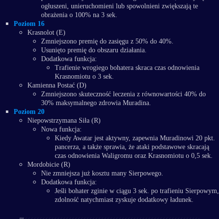
ogłuszeni, unieruchomieni lub spowolnieni zwiększają te
obrażenia o 100% na 3 sek.
Poziom 16
Krasnolot (E)
Zmniejszono premię do zasięgu z 50% do 40%.
Usunięto premię do obszaru działania.
Dodatkowa funkcja:
Trafienie wrogiego bohatera skraca czas odnowienia
Krasnomiotu o 3 sek.
Kamienna Postać (D)
Zmniejszono skuteczność leczenia z równowartości 40% do
30% maksymalnego zdrowia Muradina.
Poziom 20
Niepowstrzymana Siła (R)
Nowa funkcja:
Kiedy Awatar jest aktywny, zapewnia Muradinowi 20 pkt.
pancerza, a także sprawia, że ataki podstawowe skracają
czas odnowienia Waligromu oraz Krasnomiotu o 0,5 sek.
Mordobicie (R)
Nie zmniejsza już kosztu many Sierpowego.
Dodatkowa funkcja:
Jeśli bohater zginie w ciągu 3 sek. po trafieniu Sierpowym,
zdolność natychmiast zyskuje dodatkowy ładunek.