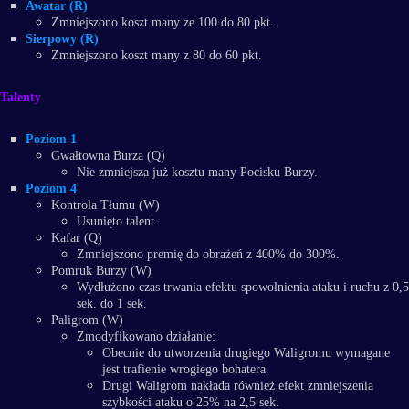
Awatar (R)
Zmniejszono koszt many ze 100 do 80 pkt.
Sierpowy (R)
Zmniejszono koszt many z 80 do 60 pkt.
Talenty
Poziom 1
Gwałtowna Burza (Q)
Nie zmniejsza już kosztu many Pocisku Burzy.
Poziom 4
Kontrola Tłumu (W)
Usunięto talent.
Kafar (Q)
Zmniejszono premię do obrażeń z 400% do 300%.
Pomruk Burzy (W)
Wydłużono czas trwania efektu spowolnienia ataku i ruchu z 0,5
sek. do 1 sek.
Paligrom (W)
Zmodyfikowano działanie:
Obecnie do utworzenia drugiego Waligromu wymagane
jest trafienie wrogiego bohatera.
Drugi Waligrom nakłada również efekt zmniejszenia
szybkości ataku o 25% na 2,5 sek.