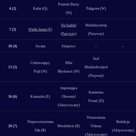
Pomruk Burzy
4 (2)
Kafar (Q)
Paligrom (W)
(W)
Na Szafot!
Miażdżyczerep
7 (3)
Wielki Impet (E)
(Pasywny)
(Pasywny)
10 (4)
Awatar
Sierpowy
–
–
Szał
Uzdrawiający
Młot
13 (5)
Miedziobrodych
Prąd (W)
Błyskawic (W)
(Pasywny)
Imponująca
Kamienna
16 (6)
Krasnolot (E)
Obecność
Postać (D)
(Aktywowany)
Wzmocniona
Niepowstrzymana
Redukcja
20 (7)
Mordobicie (R)
Osłona
Siła (R)
(Aktywowany)
(Aktywowany)