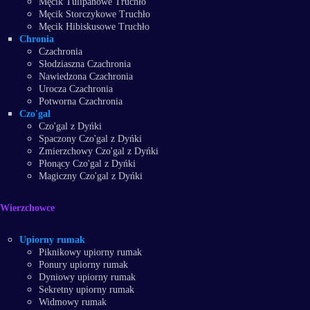
Męcik Tulipanowe Truchło
Męcik Storczykowe Truchło
Męcik Hibiskusowe Truchło
Chronia
Czachronia
Słodziaszna Czachronia
Nawiedzona Czachronia
Urocza Czachronia
Potworna Czachronia
Czo'gal
Czo'gal z Dyńki
Spaczony Czo'gal z Dyńki
Zmierzchowy Czo'gal z Dyńki
Płonący Czo'gal z Dyńki
Magiczny Czo'gal z Dyńki
Wierzchowce
Upiorny rumak
Piknikowy upiorny rumak
Ponury upiorny rumak
Dyniowy upiorny rumak
Sekretny upiorny rumak
Widmowy rumak