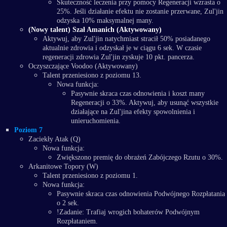
Skuteczność leczenia przy pomocy Regeneracji wzrasta o
25%. Jeśli działanie efektu nie zostanie przerwane, Zul'jin
odzyska 10% maksymalnej many.
(Nowy talent) Szał Amanich (Aktywowany)
Aktywuj, aby Zul'jin natychmiast stracił 50% posiadanego
aktualnie zdrowia i odzyskał je w ciągu 6 sek. W czasie
regeneracji zdrowia Zul'jin zyskuje 10 pkt. pancerza.
Oczyszczające Voodoo (Aktywowany)
Talent przeniesiono z poziomu 13.
Nowa funkcja:
Pasywnie skraca czas odnowienia i koszt many
Regeneracji o 33%. Aktywuj, aby usunąć wszystkie
działające na Zul'jina efekty spowolnienia i
unieruchomienia.
Poziom 7
Zaciekły Atak (Q)
Nowa funkcja:
Zwiększono premię do obrażeń Zabójczego Rzutu o 30%.
Arkanitowe Topory (W)
Talent przeniesiono z poziomu 1.
Nowa funkcja:
Pasywnie skraca czas odnowienia Podwójnego Rozpłatania
o 2 sek.
!Zadanie: Trafiaj wrogich bohaterów Podwójnym
Rozpłataniem.