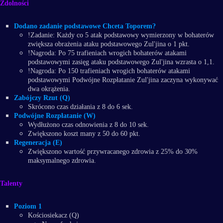
Zdolności
Dodano zadanie podstawowe Chceta Toporem?
!Zadanie: Każdy co 5 atak podstawowy wymierzony w bohaterów
zwiększa obrażenia ataku podstawowego Zul'jina o 1 pkt.
!Nagroda: Po 75 trafieniach wrogich bohaterów atakami
podstawowymi zasięg ataku podstawowego Zul'jina wzrasta o 1,1.
!Nagroda: Po 150 trafieniach wrogich bohaterów atakami
podstawowymi Podwójne Rozpłatanie Zul'jina zaczyna wykonywać
dwa okrążenia.
Zabójczy Rzut (Q)
Skrócono czas działania z 8 do 6 sek.
Podwójne Rozpłatanie (W)
Wydłużono czas odnowienia z 8 do 10 sek.
Zwiększono koszt many z 50 do 60 pkt.
Regeneracja (E)
Zwiększono wartość przywracanego zdrowia z 25% do 30%
maksymalnego zdrowia.
Talenty
Poziom 1
Kościosiekacz (Q)