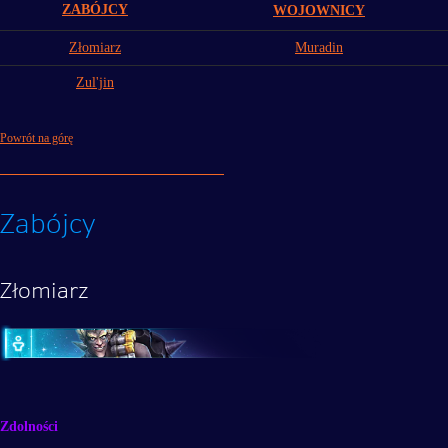
ZABÓJCY
WOJOWNICY
Złomiarz
Muradin
Zul'jin
Powrót na górę
Zabójcy
Złomiarz
Zdolności