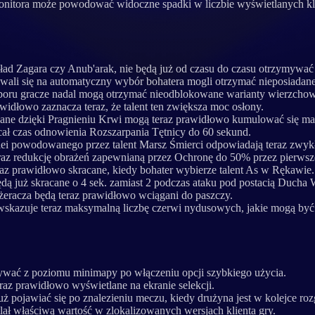
monitora może powodować widoczne spadki w liczbie wyświetlanych kl
ad Zagara czy Anub'arak, nie będą już od czasu do czasu otrzymywać 
dowali się na automatyczny wybór bohatera mogli otrzymać nieposiada
oru gracze nadal mogą otrzymać nieodblokowane warianty wierzcho
idłowo zaznacza teraz, że talent ten zwiększa moc osłony.
ane dzięki Pragnieniu Krwi mogą teraz prawidłowo kumulować się mak
cał czas odnowienia Rozszarpania Tętnicy do 60 sekund.
iei powodowanego przez talent Marsz Śmierci odpowiadają teraz zwyk
z redukcję obrażeń zapewnianą przez Ochronę do 50% przez pierwsze 1
az prawidłowo skracane, kiedy bohater wybierze talent As w Rękawie.
ą już skracane o 4 sek. zamiast 2 podczas ataku pod postacią Ducha
żeracza będą teraz prawidłowo wciągani do paszczy.
skazuje teraz maksymalną liczbę czerwi nydusowych, jakie mogą b
ywać z poziomu minimapy po włączeniu opcji szybkiego użycia.
az prawidłowo wyświetlane na ekranie selekcji.
ż pojawiać się po znalezieniu meczu, kiedy drużyna jest w kolejce 
lał właściwą wartość w zlokalizowanych wersjach klienta gry.