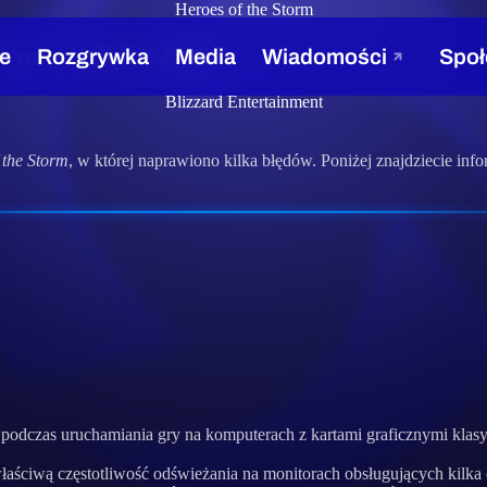
Heroes of the Storm
orm – 21 lipca 2016
Blizzard Entertainment
 the Storm
, w której naprawiono kilka błędów. Poniżej znajdziecie infor
 podczas uruchamiania gry na komputerach z kartami graficznymi klas
ciwą częstotliwość odświeżania na monitorach obsługujących kilka c