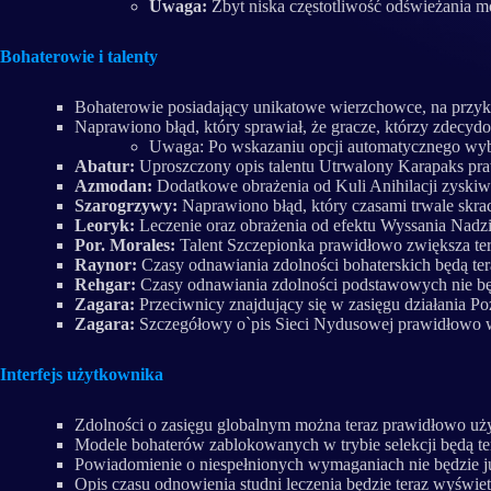
Uwaga:
Zbyt niska częstotliwość odświeżania 
Bohaterowie i talenty
Bohaterowie posiadający unikatowe wierzchowce, na przykł
Naprawiono błąd, który sprawiał, że gracze, którzy zdecy
Uwaga: Po wskazaniu opcji automatycznego wyb
Abatur:
Uproszczony opis talentu Utrwalony Karapaks praw
Azmodan:
Dodatkowe obrażenia od Kuli Anihilacji zyskiw
Szarogrzywy:
Naprawiono błąd, który czasami trwale skra
Leoryk:
Leczenie oraz obrażenia od efektu Wyssania Nadz
Por. Morales:
Talent Szczepionka prawidłowo zwiększa tera
Raynor:
Czasy odnawiania zdolności bohaterskich będą ter
Rehgar:
Czasy odnawiania zdolności podstawowych nie będ
Zagara:
Przeciwnicy znajdujący się w zasięgu działania Po
Zagara:
Szczegółowy o`pis Sieci Nydusowej prawidłowo w
Interfejs użytkownika
Zdolności o zasięgu globalnym można teraz prawidłowo uż
Modele bohaterów zablokowanych w trybie selekcji będą ter
Powiadomienie o niespełnionych wymaganiach nie będzie ju
Opis czasu odnowienia studni leczenia będzie teraz wyświet