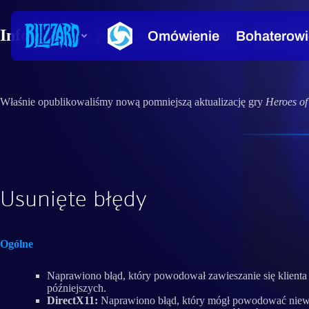
Informacje o poprawce do Heroes of the St
Właśnie opublikowaliśmy nową pomniejszą aktualizację gry
Heroes of
Usunięte błędy
Ogólne
Naprawiono błąd, który powodował zawieszanie się klienta
późniejszych.
DirectX11:
Naprawiono błąd, który mógł powodować niewłaś