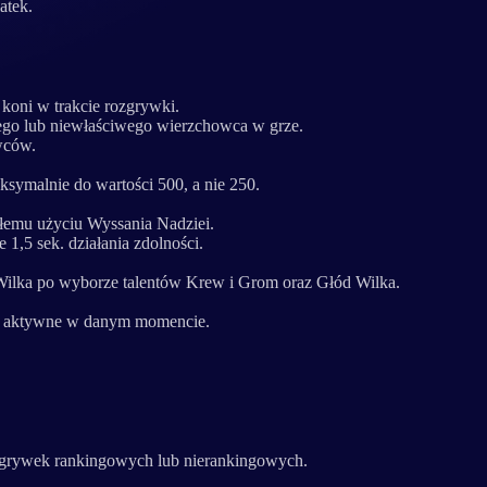
atek.
koni w trakcie rozgrywki.
nego lub niewłaściwego wierzchowca w grze.
wców.
symalnie do wartości 500, a nie 250.
łemu użyciu Wyssania Nadziei.
,5 sek. działania zdolności.
 Wilka po wyborze talentów Krew i Grom oraz Głód Wilka.
yć aktywne w danym momencie.
rozgrywek rankingowych lub nierankingowych.