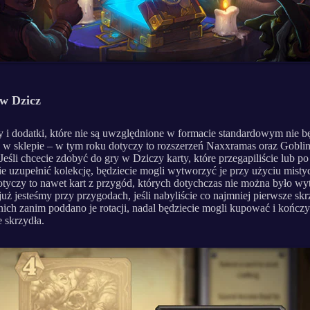
 w Dzicz
 i dodatki, które nie są uwzględnione w formacie standardowym nie b
 w sklepie – w tym roku dotyczy to rozszerzeń Naxxramas oraz Gobli
eśli chcecie zdobyć do gry w Dziczy karty, które przegapiliście lub po
ie uzupełnić kolekcję, będziecie mogli wytworzyć je przy użyciu mist
otyczy to nawet kart z przygód, których dotychczas nie można było wy
już jesteśmy przy przygodach, jeśli nabyliście co najmniej pierwsze sk
 nich zanim poddano je rotacji, nadal będziecie mogli kupować i kończ
e skrzydła.