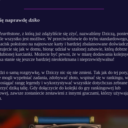
się naprawdę
dziko
earthstone
, z którą już zdążyliście się zżyć, nazwaliśmy Dziczą, poni
ule wszystko jest możliwe. W przeciwieństwie do trybu standardowego
acisk położono na najnowsze karty i bardziej zbalansowane doświadcz
czujecie się jak w domu, biorąc udział w szalonej zabawie, którą dobrze
lubionej karcianki. Możecie być pewni, że w miarę dodawania kolejnyc
a stanie się jeszcze bardziej nieokiełznana i nieprzewidywalna!
odzi o samą rozgrywkę, w Dziczy nic się nie zmieni. Tak jak do tej pory
e mogli wypełniać zadania, zdobywać złoto, wspinać się w rankingu,
 osiągać rangę legendy i wykorzystywać wszystkie dotychczas zebrane 
rzyć dziką talię. Gdy dołączycie do kolejki do gry rankingowej lub
wej, zawsze zostaniecie zestawieni z innymi graczami, którzy używają 
u.