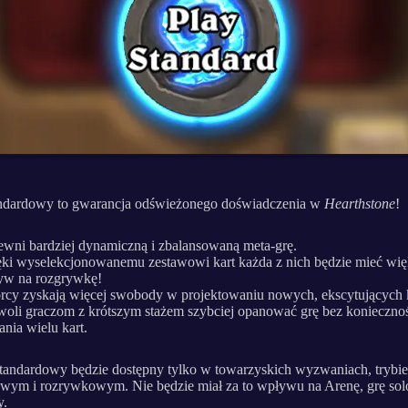
andardowy to gwarancja odświeżonego doświadczenia w
Hearthstone
!
wni bardziej dynamiczną i zbalansowaną meta-grę.
ki wyselekcjonowanemu zestawowi kart każda z nich będzie mieć wi
yw na rozgrywkę!
cy zyskają więcej swobody w projektowaniu nowych, ekscytujących k
oli graczom z krótszym stażem szybciej opanować grę bez konieczno
ania wielu kart.
tandardowy będzie dostępny tylko w towarzyskich wyzwaniach, trybie
wym i rozrywkowym. Nie będzie miał za to wpływu na Arenę, grę solo
y.