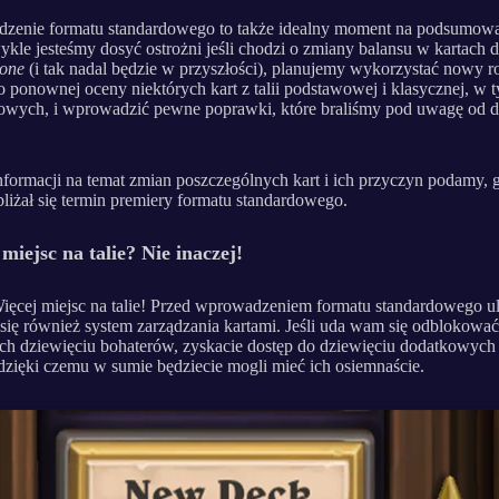
zenie formatu standardowego to także idealny moment na podsumowa
kle jesteśmy dosyć ostrożni jeśli chodzi o zmiany balansu w kartach 
tone
(i tak nadal będzie w przyszłości), planujemy wykorzystać nowy r
o ponownej oceny niektórych kart z talii podstawowej i klasycznej, w 
sowych, i wprowadzić pewne poprawki, które braliśmy pod uwagę od 
nformacji na temat zmian poszczególnych kart i ich przyczyn podamy, 
bliżał się termin premiery formatu standardowego.
miejsc na talie? Nie inaczej!
ięcej miejsc na talie! Przed wprowadzeniem formatu standardowego u
się również system zarządzania kartami. Jeśli uda wam się odblokować
ch dziewięciu bohaterów, zyskacie dostęp do dziewięciu dodatkowych
, dzięki czemu w sumie będziecie mogli mieć ich osiemnaście.