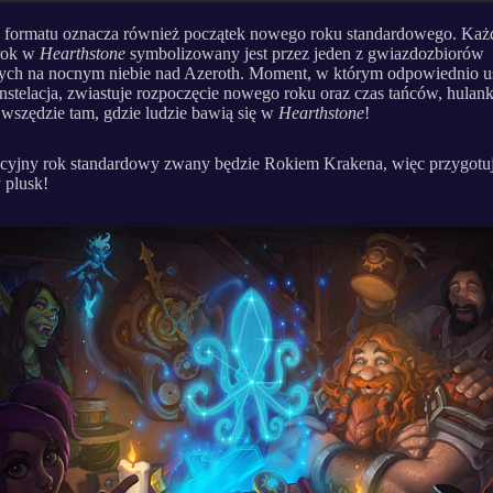
 formatu oznacza również początek nowego roku standardowego. Każ
 rok w
Hearthstone
symbolizowany jest przez jeden z gwiazdozbiorów
ch na nocnym niebie nad Azeroth. Moment, w którym odpowiednio us
stelacja, zwiastuje rozpoczęcie nowego roku oraz czas tańców, hulanki
wszędzie tam, gdzie ludzie bawią się w
Hearthstone
!
cyjny rok standardowy zwany będzie Rokiem Krakena, więc przygotuj
y plusk!