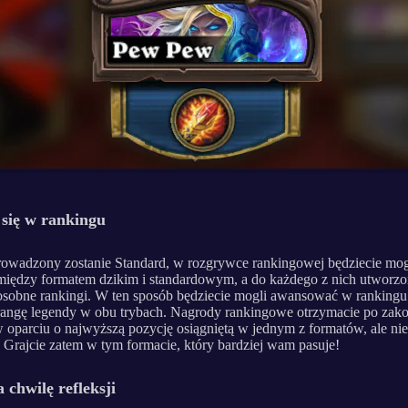
 się w rankingu
wadzony zostanie Standard, w rozgrywce rankingowej będziecie mog
iędzy formatem dzikim i standardowym, a do każdego z nich utworz
osobne rankingi. W ten sposób będziecie mogli awansować w rankingu
rangę legendy w obu trybach. Nagrody rankingowe otrzymacie po zak
 oparciu o najwyższą pozycję osiągniętą w jednym z formatów, ale nie
Grajcie zatem w tym formacie, który bardziej wam pasuje!
 chwilę refleksji