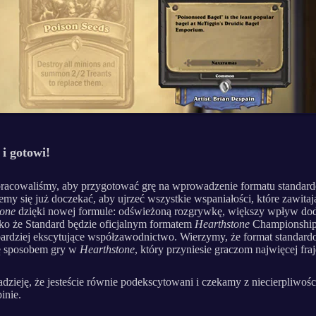
i gotowi!
racowaliśmy, aby przygotować grę na wprowadzenie formatu standar
my się już doczekać, aby ujrzeć wszystkie wspaniałości, które zawitaj
tone
dzięki nowej formule: odświeżoną rozgrywkę, większy wpływ do
ako że Standard będzie oficjalnym formatem
Hearthstone
Championship
bardziej ekscytujące współzawodnictwo. Wierzymy, że format standar
ię sposobem gry w
Hearthstone
, który przyniesie graczom najwięcej fraj
zieję, że jesteście równie podekscytowani i czekamy z niecierpliwośc
inie.