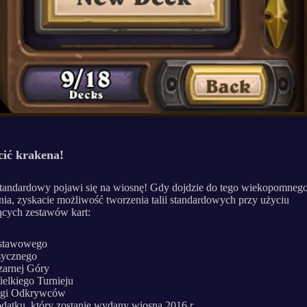
ić krakena!
tandardowy pojawi się na wiosnę! Gdy dojdzie do tego wiekopomneg
ia, zyskacie możliwość tworzenia talii standardowych przy użyciu
ących zestawów kart:
stawowego
sycznego
zarnej Góry
elkiego Turnieju
igi Odkrywców
datku, który zostanie wydany wiosną 2016 r.