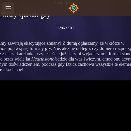
Hearthstone
Nowy sposób gry
Daxxarri
my zawitają ekscytujące zmiany! Z dumą ogłaszamy, że wkrótce w
tone
pojawią się formaty gry. Niezależnie od tego, czy dopiero rozpocz
 z naszą karcianką, czy jesteście już starymi wyjadaczami, format sta
że przez wiele lat
Hearthstone
będzie dla was świeżym, emocjonującym
nym doświadczeniem, podczas gdy Dzicz zachowa wszystkie te elemen
e i kochacie!