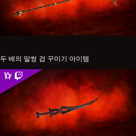
두 배의 말썽 검 꾸미기 아이템