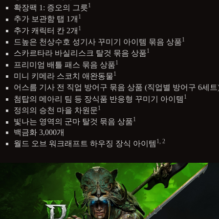
1
확장팩 1: 증오의 그릇
1
추가 보관함 탭 1개
1
추가 캐릭터 칸 2개
1
드높은 천상수호 성기사 꾸미기 아이템 묶음 상품
1
스카르타라 바실리스크 탈것 묶음 상품
1
프리미엄 배틀 패스 묶음 상품
1
미니 키메라 스코치 애완동물
어스름 기사 전 직업 방어구 묶음 상품 (직업별 방어구 6세트
1
첨탑의 메아리 팀 등 장식품 반응형 꾸미기 아이템
1
정의의 승천 마을 차원문
1
빛나는 영역의 군마 탈것 묶음 상품
백금화 3,000개
1, 2
월드 오브 워크래프트 하우징 장식 아이템