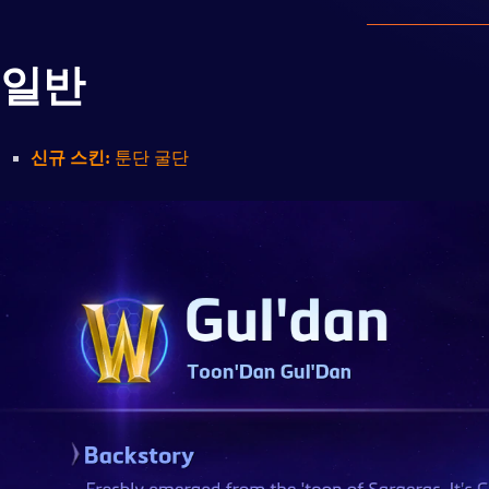
일반
신규 스킨:
툰단 굴단