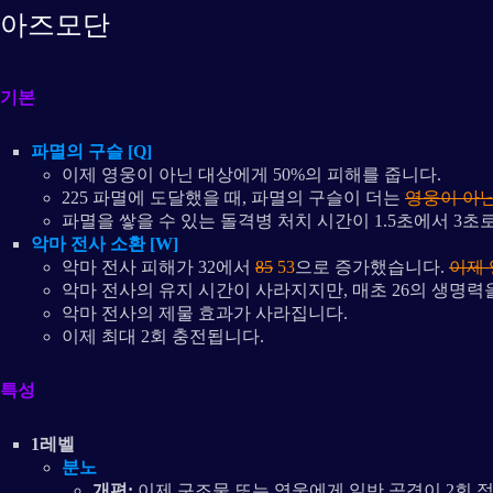
아즈모단
기본
파멸의 구슬 [Q]
이제 영웅이 아닌 대상에게 50%의 피해를 줍니다.
225 파멸에 도달했을 때, 파멸의 구슬이 더는
영웅이 아닌
파멸을 쌓을 수 있는 돌격병 처치 시간이 1.5초에서 3초
악마 전사 소환 [W]
악마 전사 피해가 32에서
85
53
으로 증가했습니다.
이제
악마 전사의 유지 시간이 사라지지만, 매초 26의 생명력
악마 전사의 제물 효과가 사라집니다.
이제 최대 2회 충전됩니다.
특성
1레벨
분노
개편:
이제 구조물 또는 영웅에게 일반 공격이 2회 적