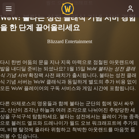
월드 오브 워크래프트
WoW: 불타는 성전 클래식 기념 서버 경험
을 한 단계 끌어올리세요
Blizzard Entertainment
다시 한번 어둠의 문을 지나 지옥 마력으로 점철된 아웃랜드에
발을 내디딜 준비는 되셨나요? 1월 15일
WoW 불타는 성전 클래
식 기념 서버
확장팩 사전 패치가 출시됩니다. 불타는 성전 클래
식 기념 서버는 WoW 클래식과 동일하게 별도의 추가 비용 없이
모든 WoW 플레이어의 구독 서비스와 게임 시간에 포함됩니다.
다른 아제로스의 영웅들과 함께 불타는 군단의 힘에 맞서 싸우
고, 산산이 조각난 하늘과 여러 조각으로 나뉘어진 추방당한 세
상을 구석구석 탐험하세요. 불타는 성전에서는 플레이 가능 종족
으로 블러드 엘프와 드레나이가 월드 오브 워크래프트에 추가되
며, 비행 탈것에 올라타 위험하고 척박한 아웃랜드를 마음껏 둘
러볼 수 있습니다.