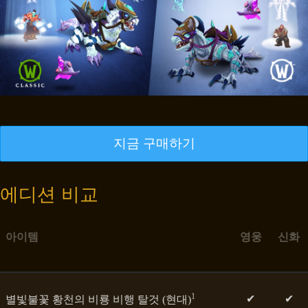
지금 구매하기
에디션 비교
아이템
영웅
신화
1
✔
✔
별빛불꽃 황천의 비룡 비행 탈것 (현대)