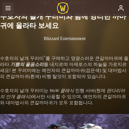
월드 오브 워크래프트
수호자의 날개 꾸러미와 함께 영리한 까마
귀에 올라타 보세요
Blizzard Entertainment
*
수호자의 날개 꾸러미
를 구매하고 영광스러운 큰갈까마귀에 올
라타
기쁨의 울음소리
를 내지르며 아제로스의 하늘을 가로지르
세요! 본 꾸러미에는 예언자의 큰갈까마귀(검은색) 및 대마법사
의 큰갈까마귀(흰색) 비행 탈것이 포함되어 있습니다.
수호자의 날개 꾸러미는
WoW 클래식
진행 서버(현재
판다리아
의 안개 클래식
)에서만 사용할 수 있으며, 예언자의 큰갈까마귀
와 대마법사의 큰갈까마귀가 모두 포함됩니다.