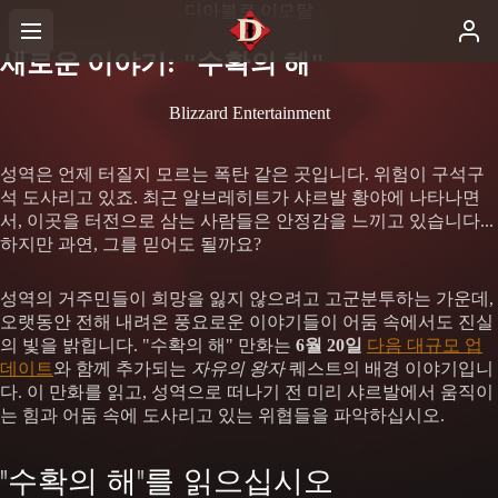
디아블로 이모탈
새로운 이야기: "수확의 해"
Blizzard Entertainment
성역은 언제 터질지 모르는 폭탄 같은 곳입니다. 위험이 구석구
석 도사리고 있죠. 최근 알브레히트가 샤르발 황야에 나타나면
서, 이곳을 터전으로 삼는 사람들은 안정감을 느끼고 있습니다...
하지만 과연, 그를 믿어도 될까요?
성역의 거주민들이 희망을 잃지 않으려고 고군분투하는 가운데,
오랫동안 전해 내려온 풍요로운 이야기들이 어둠 속에서도 진실
의 빛을 밝힙니다. "수확의 해" 만화는
6월 20일
다음 대규모 업
데이트
와 함께 추가되는
자유의 왕자
퀘스트의 배경 이야기입니
다. 이 만화를 읽고, 성역으로 떠나기 전 미리 샤르발에서 움직이
는 힘과 어둠 속에 도사리고 있는 위협들을 파악하십시오.
"수확의 해"를 읽으십시오