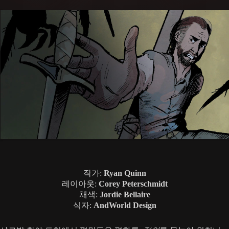
작가:
Ryan Quinn
레이아웃:
Corey Peterschmidt
채색:
Jordie Bellaire
식자:
AndWorld Design