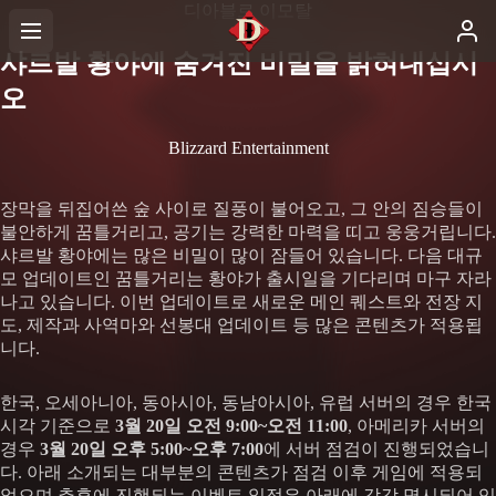
디아블로 이모탈
샤르발 황야에 숨겨진 비밀을 밝혀내십시
오
Blizzard Entertainment
장막을 뒤집어쓴 숲 사이로 질풍이 불어오고, 그 안의 짐승들이
불안하게 꿈틀거리고, 공기는 강력한 마력을 띠고 웅웅거립니다.
샤르발 황야에는 많은 비밀이 많이 잠들어 있습니다. 다음 대규
모 업데이트인 꿈틀거리는 황야가 출시일을 기다리며 마구 자라
나고 있습니다. 이번 업데이트로 새로운 메인 퀘스트와 전장 지
도, 제작과 사역마와 선봉대 업데이트 등 많은 콘텐츠가 적용됩
니다.
한국, 오세아니아, 동아시아, 동남아시아, 유럽 서버의 경우 한국
시각 기준으로
3월 20일 오전 9:00~오전 11:00
, 아메리카 서버의
경우
3월 20일 오후 5:00~오후 7:00
에 서버 점검이 진행되었습니
다. 아래 소개되는 대부분의 콘텐츠가 점검 이후 게임에 적용되
었으며 추후에 진행되는 이벤트 일정은 아래에 각각 명시되어 있