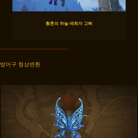
황혼의 하늘 배회자 고삐
방어구 형상변환