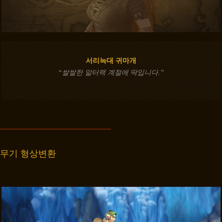
서리늑대 귀마개
“쌀쌀한 알터랙 계절에 딱입니다.”
무기 형상변환