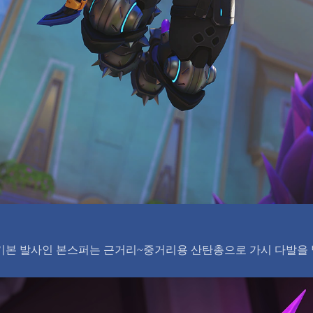
기본 발사인 본스퍼는 근거리~중거리용 산탄총으로 가시 다발을 발