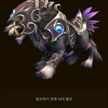
칼도레이 전쟁 늑대 탈것