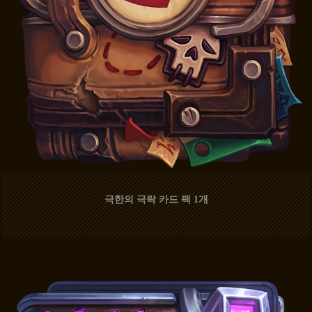
극한의 극락 카드 팩 1개