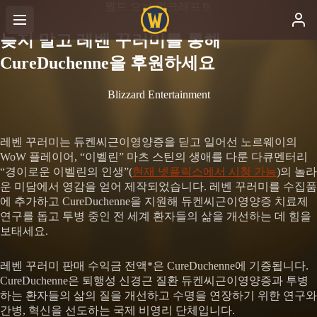
월드 오브 워크래프트
늦지 말고 레벤 꾸러미를 통해
CureDuchenne을 후원하세요
Blizzard Entertainment
레벤 꾸러미는 듀켄씨근이영양증을 딛고 일어선 노르웨이의
WoW 플레이어, “이벨린” 마츠 스틴의 생애를 다룬 다큐멘터리
“경이로운 이벨린의 인생”(
현재 넷플릭스에서 시청 가능
)의 놀라
운 미담에서 영감을 얻어 제작되었습니다. 레벤 꾸러미를 수집품
에 추가하고 CureDuchenne을 지원해 듀켄씨근이영양증 치료제
연구를 돕고 투병 중인 전 세계 환자들의 삶을 개선하는 데 힘을
보태세요.
레벤 꾸러미 판매 수익금 전액*은 CureDuchenne에 기증됩니다.
CureDuchenne은 퇴행성 신경근 질환 듀켄씨근이영양증과 투병
하는 환자들의 삶의 질을 개선하고 수명을 연장하기 위한 연구와
간병, 혁신을 선도하는 국제 비영리 단체입니다.