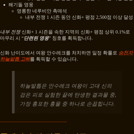
쐐기돌 영웅
영롱한 네루비안 촉매석
내부 전쟁 1 시즌 동안 신화+ 평점 2,500점 이상 달성
내부 전쟁
신화+ 1 시즌을 속한 지역의 신화+ 평점 상위 0.1%로
마무리 시 “
단련된 영웅
” 칭호를 획득합니다.
신화 난이도에서 여왕 안수레크를 처치하면 일정 확률로
승천자
하늘발톱 고삐
를 획득할 수 있습니다.
하늘발톱은 안수레크 여왕이 고대 신의
검은 피로 실험한 끝에 탄생한 결과물 중,
가장 흉포한 흉물 중 하나로 손꼽힙니다.