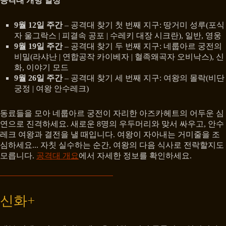
공격대 개방 일정
9월 12일 주간
– 공격대 찾기 첫 번째 지구: 땅거미 성루(포식
자 울그락스 | 피결속 공포 | 수레키 대장 시크란), 일반, 영웅
9월 19일 주간
– 공격대 찾기 두 번째 지구: 네룹아르 궁전의
비밀(라샤난 | 연합공작 카이베자 | 혈족왜곡자 오비낙스), 신
화, 이야기 모드
9월 26일 주간
– 공격대 찾기 세 번째 지구: 여왕의 몰락(비단
궁정 | 여왕 안수레크)
동료들을 모아 네룹아르 궁전이 자리한 아즈카헤트의 어두운 심
연으로 진격하세요. 새로운 8명의 우두머리와 맞서 싸우고, 안수
레크 여왕과 결전을 낼 때입니다. 여왕이 자아내는 거미줄을 조
심하세요... 자칫 실수하는 순간, 여왕의 다음 식사로 전락할지도
모릅니다.
공격대 개요
에서 자세한 정보를 확인하세요.
신화+