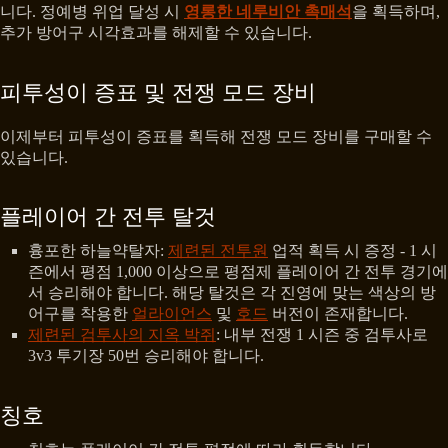
니다. 정예병 위업 달성 시
영롱한 네루비안 촉매석
을 획득하며,
추가 방어구 시각효과를 해제할 수 있습니다.
피투성이 증표 및 전쟁 모드 장비
이제부터 피투성이 증표를 획득해 전쟁 모드 장비를 구매할 수
있습니다.
플레이어 간 전투 탈것
흉포한 하늘약탈자:
제련된 전투원
업적 획득 시 증정 - 1 시
즌에서 평점 1,000 이상으로 평점제 플레이어 간 전투 경기에
서 승리해야 합니다. 해당 탈것은 각 진영에 맞는 색상의 방
어구를 착용한
얼라이언스
및
호드
버전이 존재합니다.
제련된 검투사의 지옥 박쥐
: 내부 전쟁 1 시즌 중 검투사로
3v3 투기장 50번 승리해야 합니다.
칭호