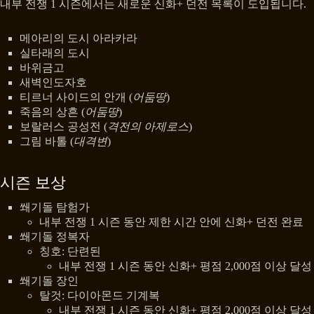
내부 전쟁 1 시즌에서는 새로운 신화+ 던전 목록이 도입됩니다.
메아리의 도시 아라카라
실타래의 도시
바위금고
새벽인도자호
티르너 사이드의 안개 (
어둠땅
)
죽음의 상흔 (
어둠땅
)
보랄러스 공성전 (
격전의 아제로스
)
그림 바톨 (
대격변
)
시즌 보상
쐐기돌 탐험가
내부 전쟁 1 시즌 동안 제한 시간 안에 신화+ 던전 완료
쐐기돌 정복자
칭호: 단련된
내부 전쟁 1 시즌 동안 신화+ 평점 2,000점 이상 달성
쐐기돌 장인
탈것: 다이아몬드 기계복
내부 전쟁 1 시즌 동안 신화+ 평점 2,000점 이상 달성