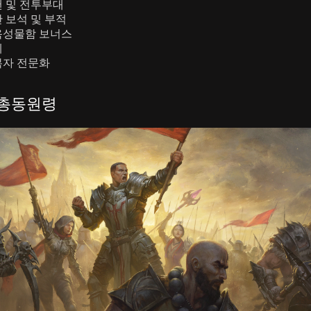
 및 전투부대
 보석 및 부적
옥성물함 보너스
세
복자 전문화
 총동원령