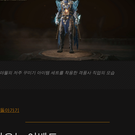
야월의 저주 꾸미기 아이템 세트를 착용한 격풍사 직업의 모습
 돌아가기