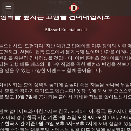
디아블로 이모탈
성역을 덮치는 고행을 견뎌내십시오
Blizzard Entertainment
들으십시오, 모험가여! 지난 대규모 업데이트 이후 정의의 시련 
도전하고, 선봉대 협동 모드에서 불가능해 보이던 난관을 이겨내
변화를 충분히 경험하셨을 것입니다. 이번 콘텐츠 업데이트에서는
되는 고행 배틀 패스와 대다수 직업을 위한 밸런스 변경을 선보이
을 얻을 수 있는 다양한 이벤트도 함께 돌아옵니다.
마비시키는 향이 성역의 공기에 감돌며 죽은 자들을 하나씩 무덤
. 할로윈 경야가 다가오고 있습니다! 옷장 속에 묵혀 둔 으스스
를 털고
10월 7일
에 공개되는 글에서 자세한 정보를 알아보십시오
텐츠 업데이트와 마찬가지로 한국, 오세아니아, 중국, 동아시아,
럽 서버의 경우
한국 시간 기준 9월 25일 오전 9시~오전 11시
, 아메
경우
한국 시간 기준 9월 25일 오후 5시~오후 7시
에 서버 점검이 있
 아래 소개되는 대부분의 콘텐츠는 점검 이후 게임에 적용되며 