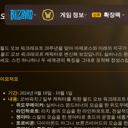
오버워치에 새로 등장하는 월드 오브 워크
월드 오브 워크래프트 20주년을 맞아 아제로스와 미래의 지구가 
월드 오브 워크래프트
캐릭터로 변신해 보았답니다. 실바나스 윈
세요. 스킨 하나하나 두 세계관의 특징을 그대로 포착해 정성스
이모저모
기간:
2024년 9월 18일 - 10월 1일
내용:
오버워치 2
일부 캐릭터를 위한 월드 오브 워크래프트 테
위도우메이커:
실바나스 윈드러너의 모습을 한 위도우메
라인하르트
: 리치 왕의 모습을 한 라인하르트로, 전설
젠야타
: 스랄의 모습을 한 젠야타로 호드의 운명을 새롭
토르비욘
: 다이아몬드 마그니 브론즈비어드의 모습을 