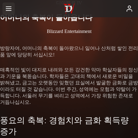
디아블로 IV
어머니의 축복이 돌아옵니다
Blizzard Entertainment
방랑자여, 어머니의 축복이 돌아왔으니 일어나 산처럼 쌓인 전리
품 앞에 당당히 서십시오!
매혹적인 빛이 대지로 내려와 모든 강건한 악마 학살자들의 정신
과 기운을 북돋습니다. 학자들은 고대의 책에서 새로운 비밀을
밝혀냈고, 금고는 오랫동안 잊혔던 묘실에서 발굴한 금화로 금방
이라도 터질 것 같습니다. 이번 주간, 성역에는 모험과 약탈이 가
득합니다. 서둘러 무기를 벼리고 성역에서 가장 위험한 존재로
거듭나십시오.
풍요의 축복: 경험치와 금화 획득량
증가