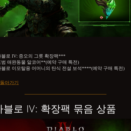
블로 IV: 증오의 그릇 확장팩***
범 애완동물 알코어**(예약 구매 특전)
블로 이모탈용 어머니의 탄식 전설 보석****(예약 구매 특전)
 돌아가기
블로 IV: 확장팩 묶음 상품