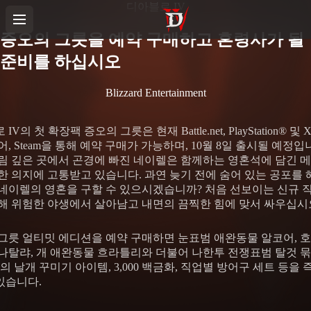
디아블로 IV
증오의 그릇을 예약 구매하고 혼령사가 될
준비를 하십시오
Blizzard Entertainment
V의 첫 확장팩 증오의 그릇은 현재 Battle.net, PlayStation® 및 X
어, Steam을 통해 예약 구매가 가능하며, 10월 8일 출시될 예정입
림 깊은 곳에서 곤경에 빠진 네이렐은 함께하는 영혼석에 담긴 
한 의지에 고통받고 있습니다. 과연 늦기 전에 숨어 있는 공포를
네이렐의 영혼을 구할 수 있으시겠습니까? 처음 선보이는 신규 
해 위험한 야생에서 살아남고 내면의 끔찍한 힘에 맞서 싸우십시
그릇 얼티밋 에디션을 예약 구매하면 눈표범 애완동물 알코어, 
나탈랴, 개 애완동물 흐라틀리와 더불어 나한투 전쟁표범 탈것 
앙의 날개 꾸미기 아이템, 3,000 백금화, 직업별 방어구 세트 등을 
 있습니다.