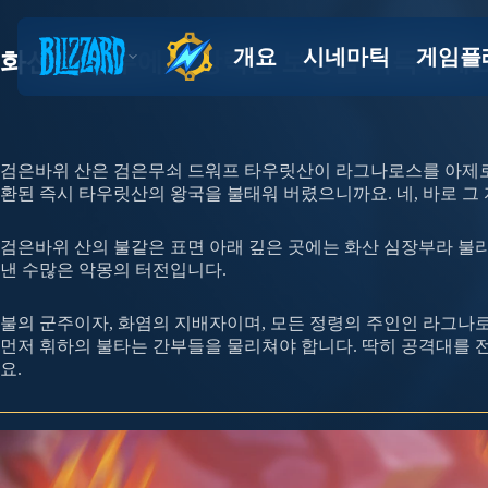
화산 심장부에서 강력한 보상을 획득하세
검은바위 산은 검은무쇠 드워프 타우릿산이 라그나로스를 아제로
환된 즉시 타우릿산의 왕국을 불태워 버렸으니까요. 네, 바로 그
검은바위 산의 불같은 표면 아래 깊은 곳에는 화산 심장부라 불리
낸 수많은 악몽의 터전입니다.
불의 군주이자, 화염의 지배자이며, 모든 정령의 주인인 라그나
먼저 휘하의 불타는 간부들을 물리쳐야 합니다. 딱히 공격대를 
요.