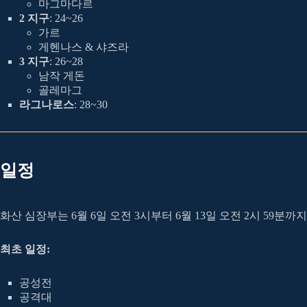
마그마다르
2 지구
: 24~26
가르
게헨나스 & 샤즈라
3 지구
: 26~28
남작 게돈
골레마그
라그나로스
: 28~30
일정
화산 심장부는 6월 6일 오전 3시부터 6월 13일 오전 2시 59분까
최초 일정:
공성전
공격대