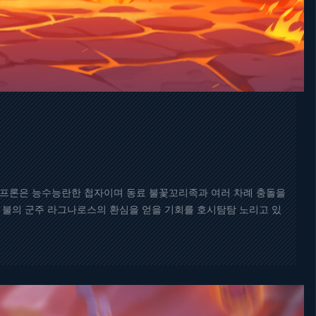
루시프론은 능수능란한 첩자이며 동료 불꽃꼬리족과 여러 차례 충돌을
해 불의 군주 라그나로스의 환심을 얻을 기회를 호시탐탐 노리고 있