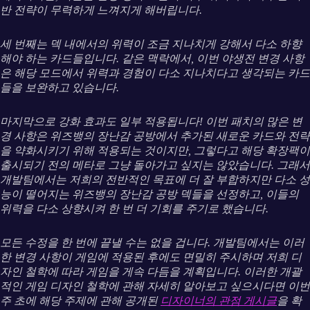
반 전략이 무력하게 느껴지게 해버립니다.
세 번째는 덱 내에서의 위력이 조금 지나치게 강해서 다소 하향
해야 하는 카드들입니다. 같은 맥락에서, 이번 야생전 변경 사항
은 해당 모드에서 위력과 경험이 다소 지나치다고 생각되는 카드
들을 보완하고 있습니다.
마지막으로 강화 효과도 일부 적용됩니다! 이번 패치의 많은 변
경 사항은 위즈뱅의 장난감 공방에서 추가된 새로운 카드와 전략
을 약화시키기 위해 적용되는 것이지만, 그렇다고 해당 확장팩이
출시되기 전의 메타로 그냥 돌아가고 싶지는 않았습니다. 그래서
개발팀에서는 저희의 전반적인 목표에 더 잘 부합하지만 다소 성
능이 떨어지는 위즈뱅의 장난감 공방 덱들을 선정하고, 이들의
위력을 다소 상향시켜 한 번 더 기회를 주기로 했습니다.
모든 수정을 한 번에 끝낼 수는 없을 겁니다. 개발팀에서는 이러
한 변경 사항이 게임에 적용된 후에도 면밀히 주시하며 저희 디
자인 철학에 따라 게임을 게속 다듬을 계획입니다. 이러한 개괄
적인 게임 디자인 철학에 관해 자세히 알아보고 싶으시다면 이번
주 초에 해당 주제에 관해 공개된
디자이너의 관점 게시글
을 확