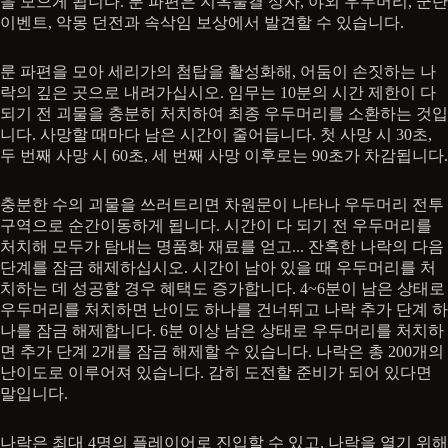
을 모으게 됩니다. 룬 파편은 지옥물결 상자, 야외 우두머리, 군단
이벤트, 악몽 던전과 속삭임 보상에서 발견할 수 있습니다.
룬 파편을 모아 세리가의 첨탑을 활성화해, 어둠이 손짓하는 나
락의 깊은 곳으로 내려가십시오. 임무는 10분의 시간 제한이 다
되기 전 괴물을 충분히 처치하여 최종 우두머리를 소환하는 것입
니다. 사망할 때마다 남은 시간이 줄어듭니다. 첫 사망 시 30초,
두 번째 사망 시 60초, 세 번째 사망 이후로는 90초가 차감됩니다.
충분한 수의 괴물을 쓰러트리면 차원문이 나타나 우두머리 전투
구역으로 순간이동하게 됩니다. 시간이 다 되기 전 우두머리를
처치해 모두가 탐내는 명품화 재료를 얻고... 잔혹한 나락의 다음
단계를 잠금 해제하십시오. 시간이 남아 있을 때 우두머리를 처
치하는 데 성공할 경우 혜택도 증가합니다. 4~6분이 남은 상태로
우두머리를 처치하면 난이도 하나를 건너뛰고 나락 추가 단계 하
나를 잠금 해제합니다. 6분 이상 남은 상태로 우두머리를 처치하
면 추가 단계 2개를 잠금 해제할 수 있습니다. 나락은 총 200개의
난이도로 이루어져 있습니다. 감히 도전할 준비가 되어 있다면
말입니다.
나락은 최대 4명의 플레이어로 진입할 수 있고, 나락을 열기 위해