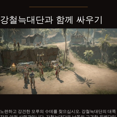
강철늑대단과 함께 싸우기
노련하고 강건한 모루의 수데를 찾으십시오. 강철늑대단의 대쪽
같은 야전 사령관입니다. 강철늑대단은 남쪽의 고귀한 용병단입