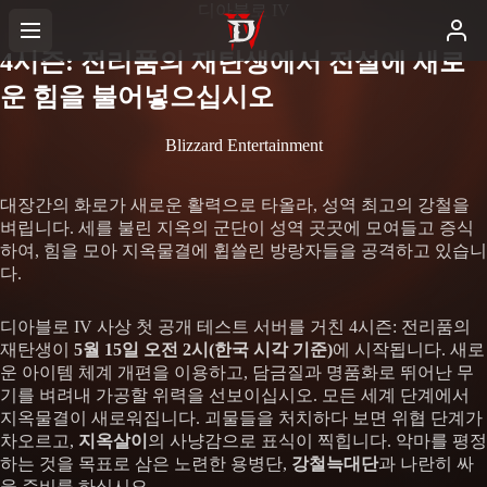
디아블로 IV
4시즌: 전리품의 재탄생에서 전설에 새로
운 힘을 불어넣으십시오
Blizzard Entertainment
대장간의 화로가 새로운 활력으로 타올라, 성역 최고의 강철을
벼립니다. 세를 불린 지옥의 군단이 성역 곳곳에 모여들고 증식
하여, 힘을 모아 지옥물결에 휩쓸린 방랑자들을 공격하고 있습니
다.
디아블로 IV 사상 첫 공개 테스트 서버를 거친 4시즌: 전리품의
재탄생이
5월 15일 오전 2시(한국 시각 기준)
에 시작됩니다. 새로
운 아이템 체계 개편을 이용하고, 담금질과 명품화로 뛰어난 무
기를 벼려내 가공할 위력을 선보이십시오. 모든 세계 단계에서
지옥물결이 새로워집니다. 괴물들을 처치하다 보면 위협 단계가
차오르고,
지옥살이
의 사냥감으로 표식이 찍힙니다. 악마를 평정
하는 것을 목표로 삼은 노련한 용병단,
강철늑대단
과 나란히 싸
울 준비를 하십시오.