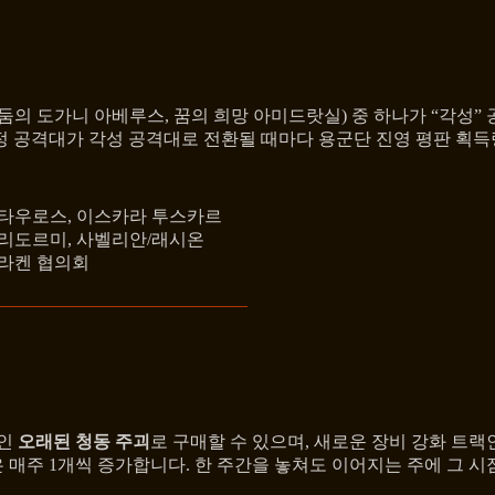
 어둠의 도가니 아베루스, 꿈의 희망 아미드랏실) 중 하나가 “각
특정 공격대가 각성 공격대로 전환될 때마다 용군단 진영 평판 획
 켄타우로스, 이스카라 투스카르
소리도르미, 사벨리안/래시온
드라켄 협의회
폐인
오래된 청동 주괴
로 구매할 수 있으며, 새로운 장비 강화 트
은 매주 1개씩 증가합니다. 한 주간을 놓쳐도 이어지는 주에 그 