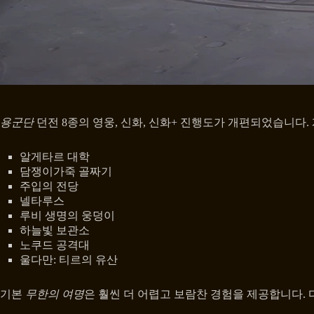
용군단
던전 8종의 영웅, 신화, 신화+ 진행도가 개편되었습니다.
알게타르 대학
담쟁이가죽 골짜기
주입의 전당
넬타루스
루비 생명의 웅덩이
하늘빛 보관소
노쿠드 공격대
울다만: 티르의 유산
기본
무한의 여명
은 훨씬 더 어렵고 보람찬 경험을 제공합니다.