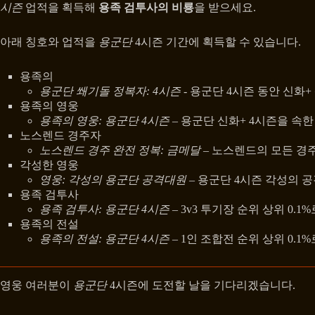
시즌
업적을 획득해
용족 검투사의 비룡
을 받으세요.
아래 칭호와 업적을
용군단
4시즌 기간에 획득할 수 있습니다.
용족의
용군단 쐐기돌 정복자: 4시즌
- 용군단 4시즌 동안 신화+ 
용족의 영웅
용족의 영웅: 용군단 4시즌
– 용군단 신화+ 4시즌을 속한
노스렌드 경주자
노스렌드 경주 완전 정복: 금메달
– 노스렌드의 모든 경
각성한 영웅
영웅: 각성의 용군단 공격대원
– 용군단 4시즌 각성의 공
용족 검투사
용족 검투사: 용군단 4시즌
– 3v3 투기장 순위 상위 0.
용족의 전설
용족의 전설: 용군단 4시즌
– 1인 조합전 순위 상위 0.
영웅 여러분이
용군단
4시즌에 도전할 날을 기다리겠습니다.