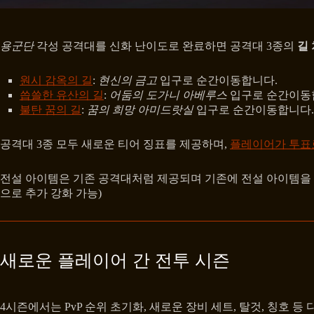
용군단
각성 공격대를 신화 난이도로 완료하면 공격대 3종의
길
원시 감옥의 길
:
현신의 금고
입구로 순간이동합니다.
씁쓸한 유산의 길
:
어둠의 도가니 아베루스
입구로 순간이동
불탄 꿈의 길
:
꿈의 희망 아미드랏실
입구로 순간이동합니다.
공격대 3종 모두 새로운 티어 징표를 제공하며,
플레이어가 투표
전설 아이템은 기존 공격대처럼 제공되며 기존에 전설 아이템
으로 추가 강화 가능)
새로운 플레이어 간 전투 시즌
4시즌에서는 PvP 순위 초기화, 새로운 장비 세트, 탈것, 칭호