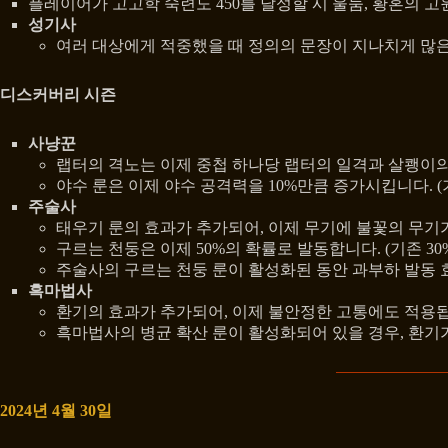
플레이어가 고고학 숙련도 450를 달성할 시 울둠, 황혼의 
성기사
여러 대상에게 적중했을 때 정의의 문장이 지나치게 많
디스커버리 시즌
사냥꾼
랩터의 격노는 이제 중첩 하나당 랩터의 일격과 살쾡이의 
야수 룬은 이제 야수 공격력을 10%만큼 증가시킵니다. (기
주술사
태우기 룬의 효과가 추가되어, 이제 무기에 불꽃의 무기
구르는 천둥은 이제 50%의 확률로 발동합니다. (기존 30
주술사의 구르는 천둥 룬이 활성화된 동안 과부하 발동
흑마법사
환기의 효과가 추가되어, 이제 불안정한 고통에도 적용
흑마법사의 병균 확산 룬이 활성화되어 있을 경우, 환기가
2024년 4월 30일