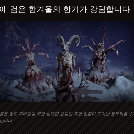
에 검은 한겨울의 한기가 강림합니다
붉은 망토 피바람을 위한 섬뜩한 공물인 혹한 껍질이 조각난 봉우리를 수
습니다