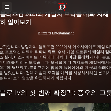
디아블로 IV
블리즈컨 2023의 개발자 모닥불 대화 자세
히 알아보기
Blizzard Entertainment
손짓합니다, 방랑자여. 블리즈컨 2023에서 어소시에이트 게임 
슨
, 프로덕션 디렉터
티파니 와트
, 수석 게임 프로듀서
케일리 칼
조 셜리
, 어소시에이트 커뮤니티 디렉터
아담 플레처
가 디아블로 
 미래를 미리 선보였습니다. 모닥불이 다 꺼지도록 개발팀에서
질문에 답변했고, 블리즈컨에 참석한 플레이어와 먼 곳의 플레
을 받았습니다. 전체 개발자 모닥불 대화를 시청하시려면 본 기
는 다시 보기 영상을 확인하시기 바랍니다.
블로 IV의 첫 번째 확장팩: 증오의 그