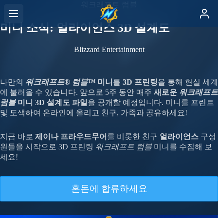
워크래프트 럼블
미니 소식: 얼라이언스 3D 설계도
Blizzard Entertainment
나만의
워크래프트® 럼블™
미니
를
3D 프린팅
을 통해 현실 세계
에 불러올 수 있습니다. 앞으로 5주 동안 매주
새로운
워크래프트
럼블
미니 3D 설계도 파일
을 공개할 예정입니다. 미니를 프린트
및 도색하여 온라인에 올리고 친구, 가족과 공유하세요!
지금 바로
제이나 프라우드무어
를 비롯한 친구
얼라이언스
구성
원들을 시작으로 3D 프린팅
워크래프트 럼블
미니를 수집해 보
세요!
혼돈에 합류하세요