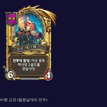
비행 교관 (돌풍날개의 전우)