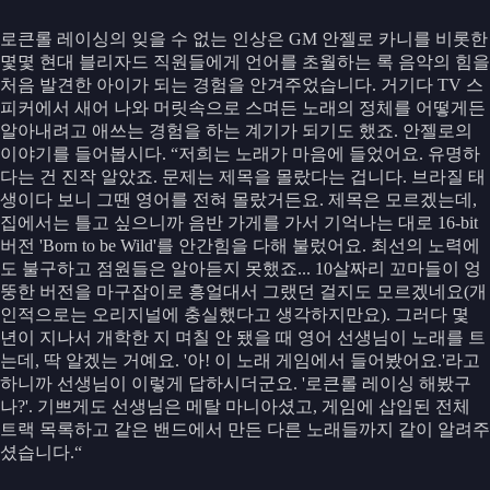
로큰롤 레이싱의 잊을 수 없는 인상은 GM 안젤로 카니를 비롯한
몇몇 현대 블리자드 직원들에게 언어를 초월하는 록 음악의 힘을
처음 발견한 아이가 되는 경험을 안겨주었습니다. 거기다 TV 스
피커에서 새어 나와 머릿속으로 스며든 노래의 정체를 어떻게든
알아내려고 애쓰는 경험을 하는 계기가 되기도 했죠. 안젤로의
이야기를 들어봅시다. “저희는 노래가 마음에 들었어요. 유명하
다는 건 진작 알았죠. 문제는 제목을 몰랐다는 겁니다. 브라질 태
생이다 보니 그땐 영어를 전혀 몰랐거든요. 제목은 모르겠는데,
집에서는 틀고 싶으니까 음반 가게를 가서 기억나는 대로 16-bit
버전 'Born to be Wild'를 안간힘을 다해 불렀어요. 최선의 노력에
도 불구하고 점원들은 알아듣지 못했죠... 10살짜리 꼬마들이 엉
뚱한 버전을 마구잡이로 흥얼대서 그랬던 걸지도 모르겠네요(개
인적으로는 오리지널에 충실했다고 생각하지만요). 그러다 몇
년이 지나서 개학한 지 며칠 안 됐을 때 영어 선생님이 노래를 트
는데, 딱 알겠는 거예요. '아! 이 노래 게임에서 들어봤어요.'라고
하니까 선생님이 이렇게 답하시더군요. '로큰롤 레이싱 해봤구
나?'. 기쁘게도 선생님은 메탈 마니아셨고, 게임에 삽입된 전체
트랙 목록하고 같은 밴드에서 만든 다른 노래들까지 같이 알려주
셨습니다.“