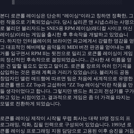
본디 로큰롤 레이싱은 단순히 “레이싱“이라고 칭하면 정확한, 그
런 작품으로 기획되었습니다. 당시 실리콘 앤 시냅스라는 사명으
로 불리던 블리자드는 SNES용 RPM 레이싱(래디컬 사이코 머신
레이싱)이라는 게임을 출시한 후 후속작을 개발하고 있었습니
다. 하지만 인터플레이의 브라이언 파고에게서 강렬한 영감을 얻
고 대표적인 헤비메탈 음악들의 MIDI 버전 판권을 얻어내는 쾌
거를 일구면서 RPM II는 뒷전으로 밀리고 로큰롤 레이싱이 게임
의 정신적인 후속작으로 결정되었습니다... 근사한 새 이름을 얻
은 건 말할 필요도 없었고 말이죠. 로큰롤 장르의 여러 인기곡을
삽입하는 것은 원래 계획과 거리가 있었습니다. 블리자드 공동
창업자인 앨런 애드햄에 따르면 팀은 처음에 세계적으로 유명한
로큰롤 밴드 ZZ Top과 교섭하여 “ZZ Top 레이싱“이란 작품을 만
들 생각이었다고 합니다. 그렇지만 밴드는 최고의 전성기를 구가
하고 있는 시점이었고, 결과적으로 게임은 좀 더 가격을 따지는
모델로 전환하게 되었습니다.
로큰롤 레이싱 제작이 시작될 무렵 회사는 대략 10명 정도의 프
로그래밍, 작화, 집필 인력으로 구성되어 있었습니다. 1993년 로
큰롤 레이싱 프로그래밍 지원 담당으로 고용된 이후 승진을 거듭