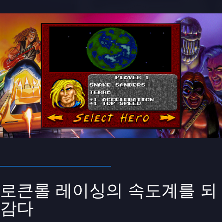
로큰롤 레이싱의 속도계를 되
감다