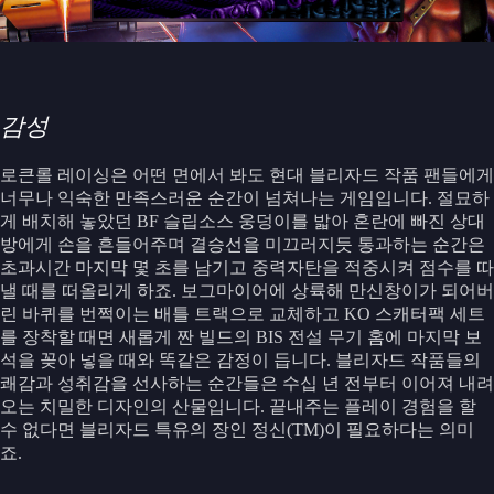
감성
로큰롤 레이싱은 어떤 면에서 봐도 현대 블리자드 작품 팬들에게
너무나 익숙한 만족스러운 순간이 넘쳐나는 게임입니다. 절묘하
게 배치해 놓았던 BF 슬립소스 웅덩이를 밟아 혼란에 빠진 상대
방에게 손을 흔들어주며 결승선을 미끄러지듯 통과하는 순간은
초과시간 마지막 몇 초를 남기고 중력자탄을 적중시켜 점수를 따
낼 때를 떠올리게 하죠. 보그마이어에 상륙해 만신창이가 되어버
린 바퀴를 번쩍이는 배틀 트랙으로 교체하고 KO 스캐터팩 세트
를 장착할 때면 새롭게 짠 빌드의 BIS 전설 무기 홈에 마지막 보
석을 꽂아 넣을 때와 똑같은 감정이 듭니다. 블리자드 작품들의
쾌감과 성취감을 선사하는 순간들은 수십 년 전부터 이어져 내려
오는 치밀한 디자인의 산물입니다. 끝내주는 플레이 경험을 할
수 없다면 블리자드 특유의 장인 정신(TM)이 필요하다는 의미
죠.