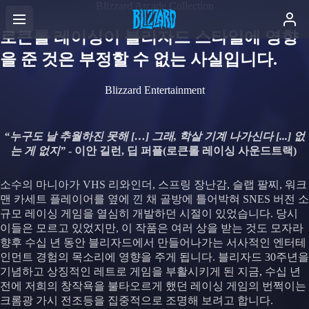
Blizzard Arcade Collection
로큰롤 레이싱이 블리자드 스타일에 영향
을 준 것은 부정할 수 없는 사실입니다.
Blizzard Entertainment
“누구도 날 추월하진 못해 […] 그래, 학살 기계 나가신다 [...] 없
는 게 없지”
- 이안 길런, 딥 퍼플(로큰롤 레이싱 사운드트랙)
소수의 마니아가 VHS 리와인더, 스프링 장난감, 슬랩 팔찌, 워크
맨 카세트 플레이어를 옆에 낀 채 골방에 틀어박혀 SNES 버전 소
규모 레이싱 게임을 열심히 개발하던 시절이 있었습니다. 당시
이들은 모르고 있었지만, 이 작품은 여러 상을 받는 것도 모자라
향후 수십 년 동안 블리자드에서 만들어나가는 서사적인 엔터테
인먼트 경험의 목소리에 영향을 주게 됩니다. 블리자드 30주년을
기념하고 상징적인 레트로 게임을 부활시키게 된 지금, 수십 년
전에 저희의 창작욕을 불타오르게 했던 레이싱 게임의 번쩍이는
크롬광 가시 전조등을 집중적으로 조명해 보려고 합니다.