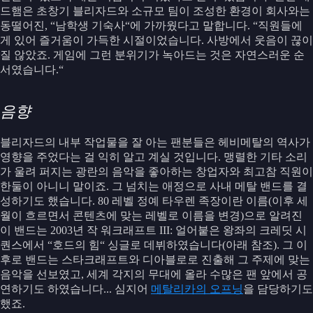
드햄은 초창기 블리자드와 소규모 팀이 조성한 환경이 회사와는
동떨어진, “남학생 기숙사“에 가까웠다고 말합니다. “직원들에
게 있어 즐거움이 가득한 시절이었습니다. 사방에서 웃음이 끊이
질 않았죠. 게임에 그런 분위기가 녹아드는 것은 자연스러운 순
서였습니다.“
음향
블리자드의 내부 작업물을 잘 아는 팬분들은 헤비메탈의 역사가
영향을 주었다는 걸 익히 알고 계실 것입니다. 맹렬한 기타 소리
가 울려 퍼지는 광란의 음악을 좋아하는 창업자와 최고참 직원이
한둘이 아니니 말이죠. 그 넘치는 애정으로 사내 메탈 밴드를 결
성하기도 했습니다. 80 레벨 정예 타우렌 족장이란 이름(이후 세
월이 흐르면서 콘텐츠에 맞는 레벨로 이름을 변경)으로 알려진
이 밴드는 2003년 작 워크래프트 III: 얼어붙은 왕좌의 크레딧 시
퀀스에서 “호드의 힘“ 싱글로 데뷔하였습니다(아래 참조). 그 이
후로 밴드는 스타크래프트와 디아블로로 진출해 그 주제에 맞는
음악을 선보였고, 세계 각지의 무대에 올라 수많은 팬 앞에서 공
연하기도 하였습니다... 심지어
메탈리카의 오프닝
을 담당하기도
했죠.