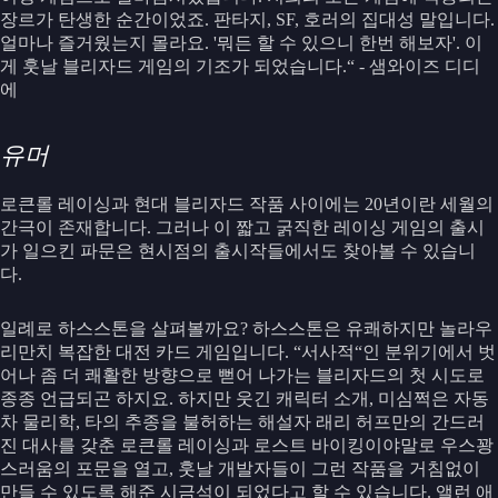
장르가 탄생한 순간이었죠. 판타지, SF, 호러의 집대성 말입니다.
얼마나 즐거웠는지 몰라요. '뭐든 할 수 있으니 한번 해보자'. 이
게 훗날 블리자드 게임의 기조가 되었습니다.“ - 샘와이즈 디디
에
유머
로큰롤 레이싱과 현대 블리자드 작품 사이에는 20년이란 세월의
간극이 존재합니다. 그러나 이 짧고 굵직한 레이싱 게임의 출시
가 일으킨 파문은 현시점의 출시작들에서도 찾아볼 수 있습니
다.
일례로 하스스톤을 살펴볼까요? 하스스톤은 유쾌하지만 놀라우
리만치 복잡한 대전 카드 게임입니다. “서사적“인 분위기에서 벗
어나 좀 더 쾌활한 방향으로 뻗어 나가는 블리자드의 첫 시도로
종종 언급되곤 하지요. 하지만 웃긴 캐릭터 소개, 미심쩍은 자동
차 물리학, 타의 추종을 불허하는 해설자 래리 허프만의 간드러
진 대사를 갖춘 로큰롤 레이싱과 로스트 바이킹이야말로 우스꽝
스러움의 포문을 열고, 훗날 개발자들이 그런 작품을 거침없이
만들 수 있도록 해준 시금석이 되었다고 할 수 있습니다. 앨런 애