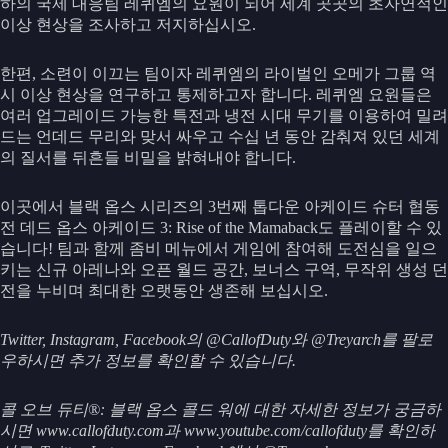
하의 국제 대응팀 레퀴엠의 요원이 되어 세계 곳곳의 초자연적인
이상 현상을 조사하고 저지하십시오.
한편, 소련이 이끄는 팀이자 레퀴엠의 라이벌인 오메가 그룹 역
시 이상 현상을 연구하고 통제하고자 합니다. 레퀴엠 요원들은
여러 업그레이드 가능한 특전과 냉전 시대 무기를 이용하여 밀려
드는 언데드 무리와 맞서 싸우고 수십 년 동안 감춰져 있던 세계
의 질서를 뒤흔들 비밀을 밝혀내야 합니다.
이곳에서 블랙 옵스 시리즈의 3번째 톱다운 아케이드 슈터 협동
전 데드 옵스 아케이드 3: Rise of the Mamaback도 플레이할 수 있
습니다! 팀과 함께 좀비 메뉴에서 게임에 참여해 도전심을 일으
키는 신규 아레나와 오픈 월드 공간, 보너스 구역, 무작위 생성 던
전을 누비며 최대한 오랫동안 생존해 보십시오.
Twitter, Instagram, Facebook의 @CallofDuty와 @Treyarch를 팔로
우하시면 추가 정보를 확인할 수 있습니다.
콜 오브 듀티®: 블랙 옵스 콜드 워에 대한 자세한 정보가 궁금하
시면 www.callofduty.com과 www.youtube.com/callofduty를 확인하