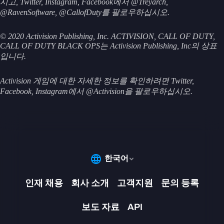
시고, Twitter, Instagram, Facebook에서 @Treyarch,
@RavenSoftware, @CallofDuty를 팔로우하십시오.
© 2020 Activision Publishing, Inc. ACTIVISION, CALL OF DUTY,
CALL OF DUTY BLACK OPS는 Activision Publishing, Inc의 상표
입니다.
Activision 게임에 대한 자세한 정보를 확인하려면 Twitter,
Facebook, Instagram에서 @Activision을 팔로우하십시오.