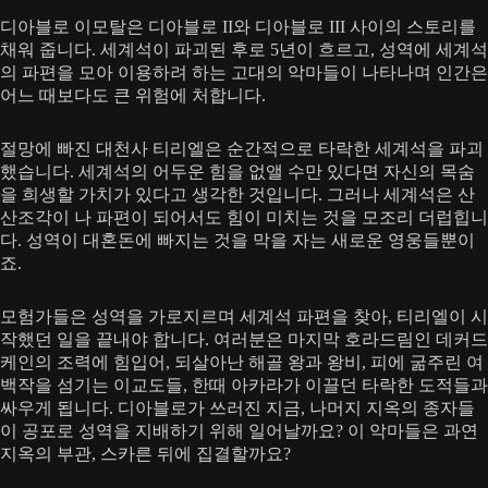
디아블로 이모탈은 디아블로 II와 디아블로 III 사이의 스토리를
채워 줍니다. 세계석이 파괴된 후로 5년이 흐르고, 성역에 세계석
의 파편을 모아 이용하려 하는 고대의 악마들이 나타나며 인간은
어느 때보다도 큰 위험에 처합니다.
절망에 빠진 대천사 티리엘은 순간적으로 타락한 세계석을 파괴
했습니다. 세계석의 어두운 힘을 없앨 수만 있다면 자신의 목숨
을 희생할 가치가 있다고 생각한 것입니다. 그러나 세계석은 산
산조각이 나 파편이 되어서도 힘이 미치는 것을 모조리 더럽힙니
다. 성역이 대혼돈에 빠지는 것을 막을 자는 새로운 영웅들뿐이
죠.
모험가들은 성역을 가로지르며 세계석 파편을 찾아, 티리엘이 시
작했던 일을 끝내야 합니다. 여러분은 마지막 호라드림인 데커드
케인의 조력에 힘입어, 되살아난 해골 왕과 왕비, 피에 굶주린 여
백작을 섬기는 이교도들, 한때 아카라가 이끌던 타락한 도적들과
싸우게 됩니다. 디아블로가 쓰러진 지금, 나머지 지옥의 종자들
이 공포로 성역을 지배하기 위해 일어날까요? 이 악마들은 과연
지옥의 부관, 스카른 뒤에 집결할까요?