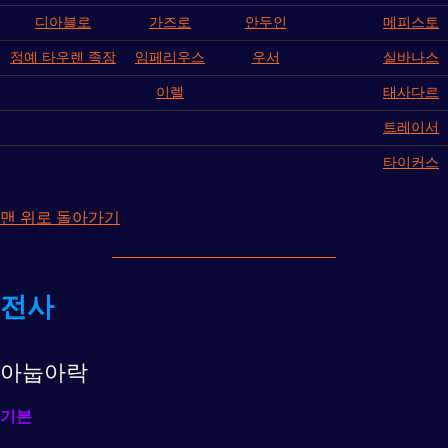
디아블로
가즈로
안두인
메피스토
정예 타우렌 족장
임페리우스
우서
실바나스
이렐
태사다르
트레이서
타이커스
맨 위로 돌아가기
전사
아눕아락
기본