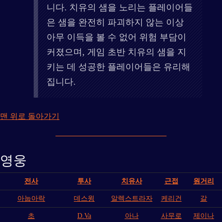
니다. 치유의 샘을 노리는 플레이어들
은 샘을 완전히 파괴하지 않는 이상
아무 이득을 볼 수 없어 위험 부담이
커졌으며, 게임 초반 치유의 샘을 지
키는 데 성공한 플레이어들은 유리해
집니다.
맨 위로 돌아가기
영웅
전사
투사
치유사
근접
원거리
아눕아락
데스윙
알렉스트라자
케리건
갈
초
D.Va
아나
사무로
제이나