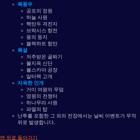
폭풍우
공포의 정원
하늘 사원
핵탄두 격전지
브락시스 항전
용의 둥지
블랙하트 항만
폭설
저주받은 골짜기
불지옥 신단
볼스카야 공장
알터랙 고개
자욱한 안개
거미 여왕의 무덤
영원의 전쟁터
하나무라 사원
파멸의 탑
난투를 포함한 그 외의 전장에서는 날씨 이벤트가 무작
위로 발생합니다.
맨 위로 돌아가기