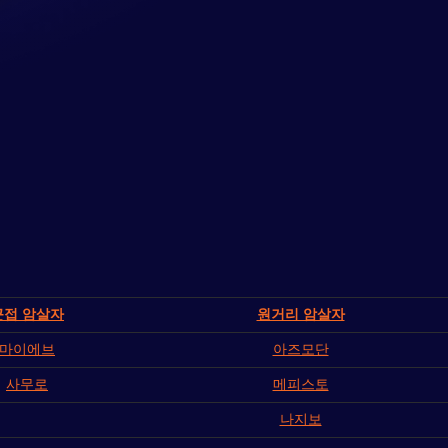
근접 암살자
원거리 암살자
마이에브
아즈모단
사무로
메피스토
나지보