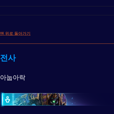
맨 위로 돌아가기
전사
아눕아락