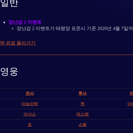
일반
장난감 2 이벤트
장난감 2 이벤트가 태평양 표준시 기준 2020년 4월 7
맨 위로 돌아가기
영웅
전사
투사
아눕아락
첸
아
아서스
데스윙
초
스랄