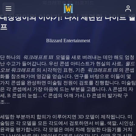
워크래프트 III: 리포지드
대장장이의 이야기: 다시 제련한 나이트 엘
프
Blizzard Entertainment
단 하나의
워크래프트 III
모델을 새로 벼려내는 데만 해도 엄청
난 수고가 들어갑니다. 우선 콘셉 아티스트가 현실의 사료,
월드
오브 워크래프트
의 시각적인 표현, 기존
워크래프트 III
의 콘셉
화를 참조해가며 영감을 얻습니다. 연구를 바탕으로 이들이 몇
가지 콘셉을 완성하면 미술팀 전원이 검토를 진행합니다. 미술팀
은 각 콘셉에서 가장 마음에 드는 부분을 고릅니다. A 콘셉의 자
세, B 콘셉의 눈썹… C 콘셉의 어깨 가시, D 콘셉의 발가락 구
조…
세밀한 부분까지 합의가 이루어지면 3D 모델이 제작됩니다. 미
술팀은 각 모델을 모든 각도에서 검토하면서 비율, 색깔, 시인성,
윤곽을 평가합니다. 각 모델은 여러 차례 정밀한 다듬기를 거치
고 나서야 바로 애니메이션 단계로 넘어갑니다. 이때 옷과 신체