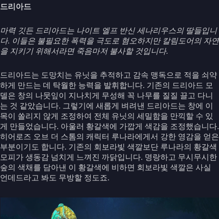
드리아드
마력 깃든 드리아드는 나이트 엘프 반신 세나리우스의 딸들입니
다. 이들은 불필요한 폭력을 극도로 혐오하지만 칼림도어의 자연
을 지키기 위해서라면 죽음마저 불사할 것입니다.
드리아드는 도망치는 유닛을 추적하고 감속 맹독으로 적을 쇠약
하게 만드는 데 탁월한 능력을 발휘합니다. 기존의 드리아드 모
델은 창의 나뭇잎이 지나치게 무성해 꼭 나무를 질질 끌고 다니
는 것 같았습니다. 그렇기에 새롭게 벼려낸 드리아드는 창에 이
목이 쏠리지 않게 조정하여 전체 유닛의 세밀함을 만끽할 수 있
게 만들었습니다. 아울러 황갈색에 가깝게 색감을 조정했습니다.
히어로즈 오브 더 스톰의 캐릭터 루나라에게서 강한 영감을 얻은
부분이기도 합니다. 기존의 회보라빛 색깔보단 루나라의 황갈색
모피가 생동감 넘치게 느껴진 까닭입니다. 명랑하고 무시무시한
숲의 색채를 담아낸 이 황갈색에 비하면 회보라빛 색깔은 사실
언데드라고 봐도 무방할 정도죠.