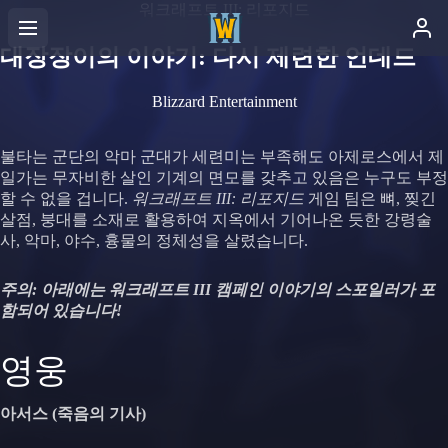
워크래프트 III: 리포지드
대장장이의 이야기: 다시 제련한 언데드
Blizzard Entertainment
불타는 군단의 악마 군대가 세련미는 부족해도 아제로스에서 제
일가는 무자비한 살인 기계의 면모를 갖추고 있음은 누구도 부정
할 수 없을 겁니다.
워크래프트 III: 리포지드
게임 팀은 뼈, 찢긴
살점, 붕대를 소재로 활용하여 지옥에서 기어나온 듯한 강령술
사, 악마, 야수, 흉물의 정체성을 살렸습니다.
주의: 아래에는 워크래프트 III 캠페인 이야기의 스포일러가 포
함되어 있습니다!
영웅
아서스 (죽음의 기사)