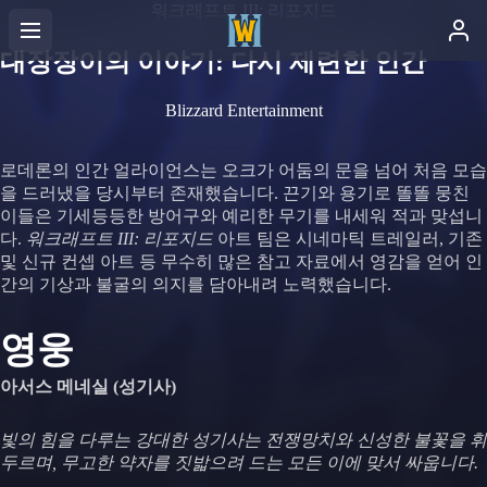
워크래프트 III: 리포지드
대장장이의 이야기: 다시 제련한 인간
Blizzard Entertainment
로데론의 인간 얼라이언스는 오크가 어둠의 문을 넘어 처음 모습
을 드러냈을 당시부터 존재했습니다. 끈기와 용기로 똘똘 뭉친
이들은 기세등등한 방어구와 예리한 무기를 내세워 적과 맞섭니
다.
워크래프트 III: 리포지드
아트 팀은 시네마틱 트레일러, 기존
및 신규 컨셉 아트 등 무수히 많은 참고 자료에서 영감을 얻어 인
간의 기상과 불굴의 의지를 담아내려 노력했습니다.
영웅
아서스 메네실 (성기사)
빛의 힘을 다루는 강대한 성기사는 전쟁망치와 신성한 불꽃을 휘
두르며, 무고한 약자를 짓밟으려 드는 모든 이에 맞서 싸웁니다.