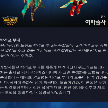
박격포 부대
용감무쌍한 드워프 박격포 부대는 폭발물의 대가이며 모두 공통
된 열정을 갖고 있습니다. 바로 적의 철통같은 진지를 먼지로 만
들어버리는 것이죠.
개발자들은 박격포 부대를 새롭게 벼려내고자 워크래프트 III가
처음 출시될 당시 샘와이즈 디디에가 그린 콘셉화를 살폈습니다.
콘셉화에는 애당초
의도했던
박격포 부대의 모습이 담겨 있었습
니다. 폭파에 특화된 정예 특공대의 모습이었죠. 이 콘셉은 두꺼
운 박격포탄부터 시작해 묵직한 대포, 안전 장비를 갖추고 새로
운 모델을 통해 마침내 생명을 얻었습니다.