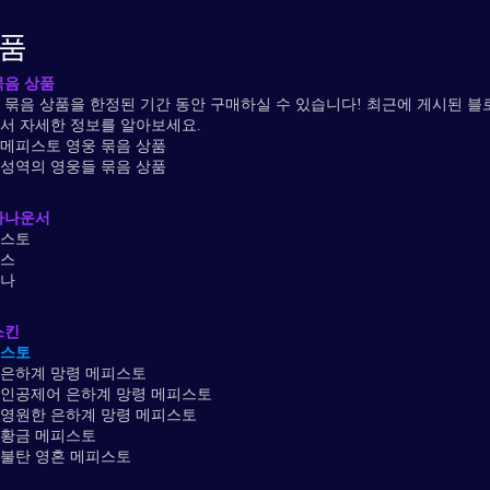
품
묶음 상품
 묶음 상품을 한정된 기간 동안 구매하실 수 있습니다! 최근에 게시된 블
서 자세한 정보를 알아보세요.
메피스토 영웅 묶음 상품
성역의 영웅들 묶음 상품
아나운서
스토
스
나
스킨
스토
은하계 망령 메피스토
인공제어 은하계 망령 메피스토
영원한 은하계 망령 메피스토
황금 메피스토
불탄 영혼 메피스토