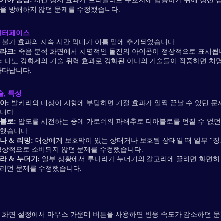
카야 공장:
시간 정지 효과가 트리글라브 수호자에 탑승하기 위해 정신 
을 방해하지 않던 문제를 수정했습니다.
인터페이스
 불가 효과의 지속 시간 막대가 이름 밑에 추가되었습니다.
라크:
죽음 분석 화면에서 치명적인 돌진의 아이콘이 정상적으로 표시됩
:
나노 강화제의 기술 위력 효과로 강화된 아나의 기술들이 적중하면 치
나타납니다.
술, 특성
아:
발키리의 대상이 지형에 부딪히면 기절 효과가 일찍 끝날 수 있던 문
니다.
블로:
압도를 시전하는 중에 가로쉬의 파쇄추로 디아블로를 던질 수 없던
했습니다.
나 & 리밍:
대상에게 보호막이 있는 상태거나 보호됨 상태일 때 일부 "징
정상적으로 소비되지 않던 문제를 수정했습니다.
라 & 누더기:
일부 상황에서 루나라가 누더기의 갈고리에 끌리면 화면히
리던 문제를 수정했습니다.
 화면 설정에서 마우스 가운데 버튼을 사용하면 반응 속도가 감소하던 문