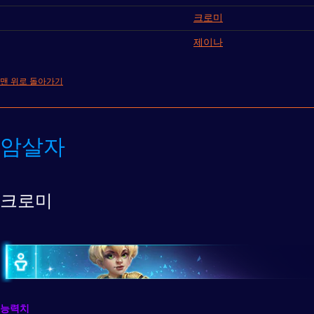
크로미
제이나
맨 위로 돌아가기
암살자
크로미
능력치