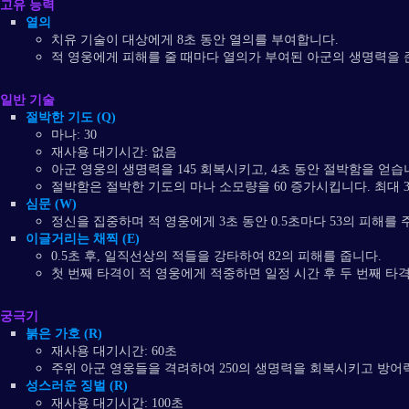
고유 능력
열의
치유 기술이 대상에게 8초 동안 열의를 부여합니다.
적 영웅에게 피해를 줄 때마다 열의가 부여된 아군의 생명력을 준
일반 기술
절박한 기도 (Q)
마나: 30
재사용 대기시간: 없음
아군 영웅의 생명력을 145 회복시키고, 4초 동안 절박함을 얻습
절박함은 절박한 기도의 마나 소모량을 60 증가시킵니다. 최대 
심문 (W)
정신을 집중하며 적 영웅에게 3초 동안 0.5초마다 53의 피해를 
이글거리는 채찍 (E)
0.5초 후, 일직선상의 적들을 강타하여 82의 피해를 줍니다.
첫 번째 타격이 적 영웅에게 적중하면 일정 시간 후 두 번째 타
궁극기
붉은 가호 (R)
재사용 대기시간: 60초
주위 아군 영웅들을 격려하여 250의 생명력을 회복시키고 방어력
성스러운 징벌 (R)
재사용 대기시간: 100초