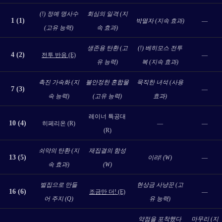
(!) 정예 명사수
회심의 일격 (지
1 (1)
박멸자 (지속 효과)
—
(고유 능력)
속 효과)
생존용 탄환 (고
(!) 베히모스 전투
4 (2)
전투 반응 (E)
—
유 능력)
복 (지속 효과)
촉진 가속화 (지
불안정한 혼합물
묵직한 녀석 (사용
7 (3)
—
속 능력)
(고유 능력)
효과)
레이너 특공대
10 (4)
히페리온 (R)
—
—
(R)
쇠약의 탄환 (지
재집결의 함성
13 (5)
이랴! (W)
—
속 효과)
(W)
벌집으로 만들
현상금 사냥꾼 (고
16 (6)
조금만 더! (E)
—
어 주지 (Q)
유 능력)
약점을 포착했다
마무리 (지