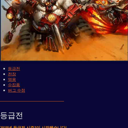
등급전
전장
영웅
수집품
버그 수정
등급전
2018년 등급전 시즌3이 시작됐습니다!