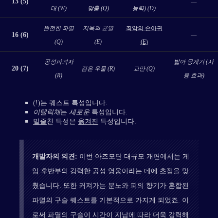
13 (5)
—
대 (W)
맞춤 (Q)
능력) (D)
완전한 파멸
지옥의 균열
죄악의 손아귀
16 (6)
—
(Q)
(E)
(E)
공성파괴자
밟아 뭉개기 (사
20 (7)
검은 우물 (R)
교만 (Q)
(R)
용 효과)
(!)는 퀘스트 특성입니다.
이탤릭체
는
새로운
특성입니다.
밑줄
친 특성은
옮겨진
특성입니다.
개발자의 의견:
이번 아즈모단 대규모 개편에서는 게
임 후반부의 강력한 공성 영웅이라는 데에 초점을 맞
췄습니다. 또한 커져가는 분노와 피의 향기가 혼합된
파멸의 구슬 퀘스트를 기본적으로 가지게 되었죠. 이
로써 파멸의 구슬이 시간이 지남에 따라 더욱 강력해