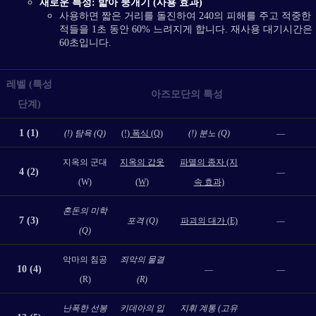
새로운 특성: 밟아 뭉개기 (사용 효과)
사용하면 짧은 거리를 돌진하여 240의 피해를 주고 적중한
적들을 1초 동안 60% 느려지게 합니다. 재사용 대기시간은
60초입니다.
레벨 (특성
아즈모단의 특성
단계)
1 (1)
(!) 탐욕 (Q)
(!) 폭식 (Q)
(!) 분노 (Q)
—
지옥의 군대
지옥의 갑옷
파멸의 종자 (지
4 (2)
—
(W)
(W)
속 효과)
혼돈의 미학
7 (3)
포격 (Q)
파괴의 대가 (E)
—
(Q)
악마의 침공
죄악의 물결
10 (4)
—
—
(R)
(R)
난폭한 선봉
키데아의 입
지휘 계통 (고유