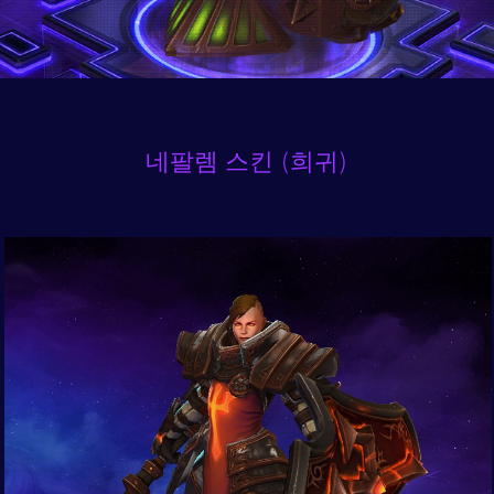
네팔렘 스킨 (희귀)