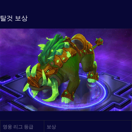
탈것 보상
영웅 리그 등급
보상