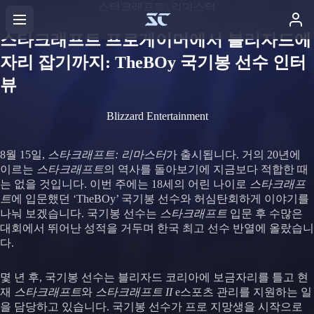
스타크래프트: 리마스터
스타크래프트 프로게이머에서 블리자드에
자리 잡기까지: TheBOy 국기봉 선수 인터
뷰
Blizzard Entertainment
8월 15일,
스타크래프트: 리마스터
가 출시됩니다. 거의 20년에
이르는
스타크래프트
의 역사를 돌아보기에 지금보다 적합한 때
는 없을 것입니다. 이번 주에는 18세의 어린 나이로
스타크래프
트
에 입문했던 ‘TheBOy’ 국기봉 선수와 허심탄회하게 이야기를
나눠 보겠습니다. 국기봉 선수는
스타크래프트
입문 후 수많은
대회에서 뛰어난 성적을 거두며 한국 최고 선수 반열에 올랐습니
다.
몇 년 후, 국기봉 선수는 블리자드 코리아에 보금자리를 틀고 현
재
스타크래프트
와
스타크래프트 II
e스포츠 관리를 지원하는 일
을 담당하고 있습니다. 국기봉 선수가 프로 지망생을 시작으로