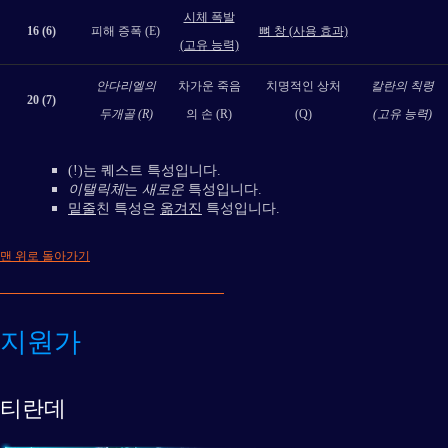
시체 폭발
16 (6)
피해 증폭 (E)
뼈 창 (사용 효과)
(고유 능력)
안다리엘의
차가운 죽음
치명적인 상처
칼란의 칙령
20 (7)
두개골 (R)
의 손 (R)
(Q)
(고유 능력)
(!)는 퀘스트 특성입니다.
이탤릭체
는
새로운
특성입니다.
밑줄
친 특성은
옮겨진
특성입니다.
맨 위로 돌아가기
지원가
티란데