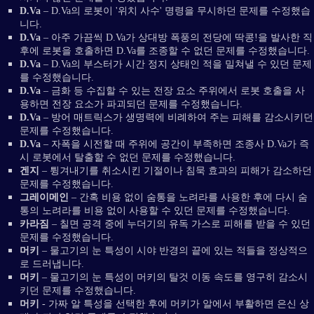
D.Va
– D.Va의 로봇이 '위치 사수' 명령을 무시하던 문제를 수정했습
니다.
D.Va
– 아주 가끔씩 D.Va가 상대방 폭풍의 전당에 딱콩!을 발사한 직
후에 로봇을 호출하면 D.Va를 조종할 수 없던 문제를 수정했습니다.
D.Va
– D.Va의 부스터가 시간 정지 상태인 적을 밀쳐낼 수 있던 문제
를 수정했습니다.
D.Va
– 금화 등 수집할 수 있는 전장 요소 주위에서 로봇 호출을 사
용하면 전장 요소가 파괴되던 문제를 수정했습니다.
D.Va
– 방어 매트릭스가 생명력에 비례하여 주는 피해를 감소시키던
문제를 수정했습니다.
D.Va
– 자폭을 시전할 때 주위에 공간이 부족하면 조종사 D.Va가 즉
시 로봇에서 탈출할 수 없던 문제를 수정했습니다.
겐지
– 튕겨내기를 취소시킨 기절이나 침묵 효과의 피해가 감소하던
문제를 수정했습니다.
그레이메인
– 간혹 비용 없이 숨통을 노려라를 사용한 후에 다시 숨
통의 노려라를 비용 없이 사용할 수 있던 문제를 수정했습니다.
카라짐
– 칠면 공격 중에 누더기의 유독 가스로 피해를 받을 수 있던
문제를 수정했습니다.
머키
– 물고기의 눈 특성이 시야 반경의 끝에 있는 적들을 정상적으
로 드러냅니다.
머키
– 물고기의 눈 특성이 머키의 탈것 이동 속도를 영구히 감소시
키던 문제를 수정했습니다.
머키
- 가짜 알 특성을 선택한 후에 머키가 알에서 부활하면 은신 상