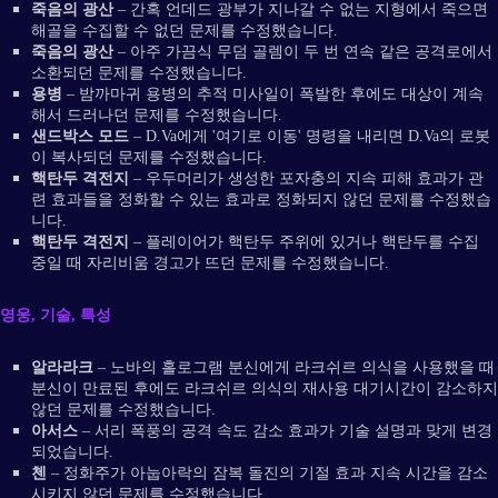
죽음의 광산
– 간혹 언데드 광부가 지나갈 수 없는 지형에서 죽으면
해골을 수집할 수 없던 문제를 수정했습니다.
죽음의 광산
– 아주 가끔식 무덤 골렘이 두 번 연속 같은 공격로에서
소환되던 문제를 수정했습니다.
용병
– 밤까마귀 용병의 추적 미사일이 폭발한 후에도 대상이 계속
해서 드러나던 문제를 수정했습니다.
샌드박스 모드
– D.Va에게 '여기로 이동' 명령을 내리면 D.Va의 로봇
이 복사되던 문제를 수정했습니다.
핵탄두 격전지
– 우두머리가 생성한 포자충의 지속 피해 효과가 관
련 효과들을 정화할 수 있는 효과로 정화되지 않던 문제를 수정했습
니다.
핵탄두 격전지
– 플레이어가 핵탄두 주위에 있거나 핵탄두를 수집
중일 때 자리비움 경고가 뜨던 문제를 수정했습니다.
영웅, 기술, 특성
알라라크
– 노바의 홀로그램 분신에게 라크쉬르 의식을 사용했을 때
분신이 만료된 후에도 라크쉬르 의식의 재사용 대기시간이 감소하지
않던 문제를 수정했습니다.
아서스
– 서리 폭풍의 공격 속도 감소 효과가 기술 설명과 맞게 변경
되었습니다.
첸
– 정화주가 아눕아락의 잠복 돌진의 기절 효과 지속 시간을 감소
시키지 않던 문제를 수정했습니다.