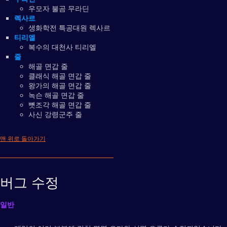
우모자 불곰 무라딘
렉사르
생화학전 특공대원 렉사르
티리엘
복수의 대천사 티리엘
줄
해골 면갑 줄
클래식 해골 면갑 줄
왕가의 해골 면갑 줄
녹슨 해골 면갑 줄
뼛조각 해골 면갑 줄
사신 강령군주 줄
맨 위로 돌아가기
버그 수정
일반