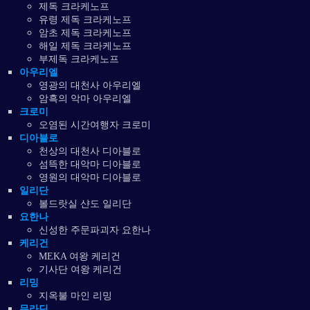
제독 크라케노프
유령 제독 크라케노프
암초 제독 크라케노프
해일 제독 크라케노프
부제독 크라케노프
아우리엘
영광의 대천사 아우리엘
암흑의 악마 아우리엘
크로미
오염된 시간여행자 크로미
디아블로
천상의 대천사 디아블로
섬뜩한 대악마 디아블로
영원의 대악마 디아블로
일리단
볼드랏실 샨도 일리단
요한나
신성한 주문파괴자 요한나
케리건
MEKA 여왕 케리건
기사단 여왕 케리건
리밍
지옥불 마인 리밍
무라딘