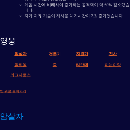
게임 시간에 비례하여 증가하는 공격력이 약 60% 감소했습
니다.
자가 치유 기술이 재사용 대기시간이 2초 증가했습니다.
영웅
암살자
지원가
전사
전문가
말티엘
줄
티란데
아눕아락
라그나로스
맨 위로 돌아가기
암살자