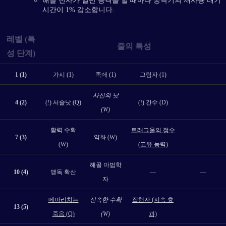
해골 전사가 일반 공격을 할 때마다 궁극기의 재사용 대기
시간이 1% 감소합니다.
레벨 (특
줄의 특성
성 단계)
1 (1)
가시 (1)
족쇄 (1)
그림자 (1)
사신의 낫
4 (2)
(!) 서슬낫 (Q)
(!) 간수 (D)
(W)
활력 수확
트래그울의 정수
7 (3)
약화 (W)
(W)
(고유 능력)
해골 마법학
10 (4)
맹독 확산
—
—
자
메아리치는
신속한 수확
집행자 (지속 효
13 (5)
죽음 (Q)
(W)
과)