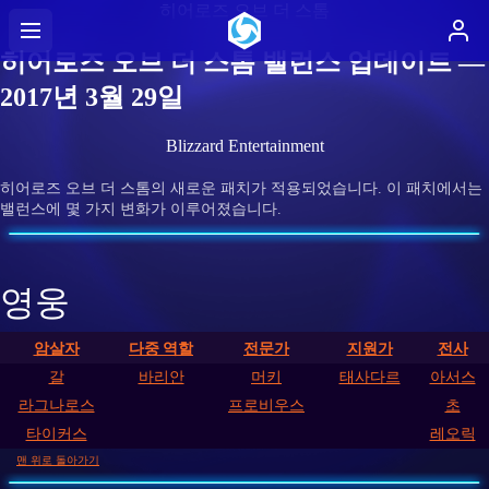
히어로즈 오브 더 스톰
히어로즈 오브 더 스톰 밸런스 업데이트 —
2017년 3월 29일
Blizzard Entertainment
히어로즈 오브 더 스톰의 새로운 패치가 적용되었습니다. 이 패치에서는
밸런스에 몇 가지 변화가 이루어졌습니다.
영웅
암살자
다중 역할
전문가
지원가
전사
갈
바리안
머키
태사다르
아서스
라그나로스
프로비우스
초
타이커스
레오릭
맨 위로 돌아가기